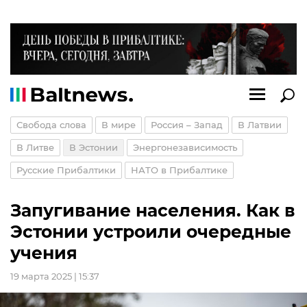
Свобода слова
В мире
Россия – Запад
В Латвии
В Литве
В Эстонии
Энергонезависимость
Русские Прибалтики
НАТО в Прибалтике
Запугивание населения. Как в
Эстонии устроили очередные
учения
19 марта 2025 | 15:37