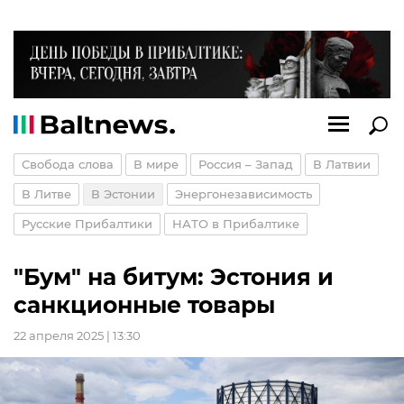
Свобода слова
В мире
Россия – Запад
В Латвии
В Литве
В Эстонии
Энергонезависимость
Русские Прибалтики
НАТО в Прибалтике
"Бум" на битум: Эстония и
санкционные товары
22 апреля 2025 | 13:30