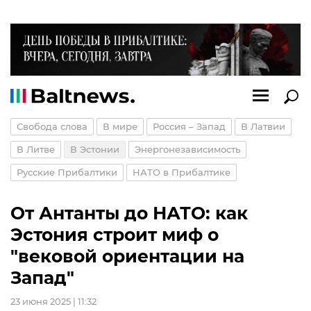
Свобода слова
В мире
Россия – Запад
В Латвии
В Литве
В Эстонии
Энергонезависимость
Русские Прибалтики
НАТО в Прибалтике
От Антанты до НАТО: как
Эстония строит миф о
"вековой ориентации на
Запад"
23 июня 2025 | 11:32