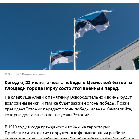
© Sputnik / Вадим Анцупов
Сегодня, 23 июня, в честь победы в Цесисской битве на
площади города Пярну состоится военный парад.
На кладбище Алеви к памятнику Освободительной войны будут
возложены венки, и там же будет зажжен огонь победы. Позже
президент Эстонии передаст огонь победы членам Кайтселийта,
которые доставят его во все уезды Эстонии.
В 1919 году в ходе гражданской войны на территории
Прибалтики эстонские вооруженные формирования разбили
прогерманские латвийские силы "прибалтийского фрайкора", что