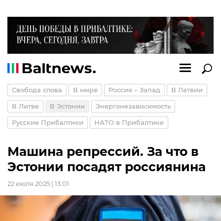
Свобода слова
В мире
Россия – Запад
В Латвии
В Литве
В Эстонии
Энергонезависимость
Русские Прибалтики
НАТО в Прибалтике
Машина репрессий. За что в
Эстонии посадят россиянина
22 июля 2025 | 13:01