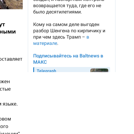
ут
чными
оставляет
лжен
остые
 языке.
ковом
кого