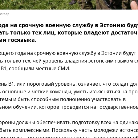
astaap
года на срочную военную службу в Эстонию буд
ть только тех лиц, которые владеют достато
и госязыка.
ющего года на срочную военную службу в Эстонии будут
ь только тех, чей уровень владения эстонским языком с
B1, сообщили местные СМИ.
ень B1, или пороговый уровень, означает, что солдат до
 основные и четкие команды, уметь изъясняться на пр
темы и быть способным полноценно участвовать в
ьном обучении, которое проводится на государственном
ороны должны обеспечивать подготовку всех на одина
 быть комплексными. Поскольку часть молодежи эстонс