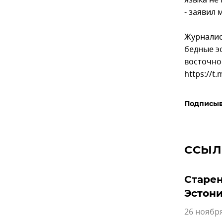
языка не
- заявил
Журналис
бедные э
восточно
https://t
Подписыв
ССЫЛ
Старен
Эстон
26 ноября