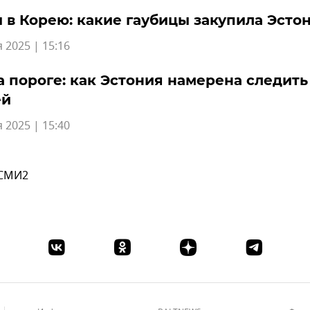
 в Корею: какие гаубицы закупила Эсто
 2025 | 15:16
а пороге: как Эстония намерена следить
ей
 2025 | 15:40
 СМИ2