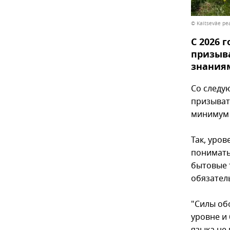
© Kaitseväe pe
С 2026 
призыва
знаниям
Со следу
призыват
минимум 
Так, уров
понимать
бытовые 
обязател
"Силы об
уровне и