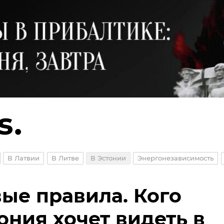
В Латвии
В Литве
В Эстонии
Энергонезависимость
ые правила. Кого
ония хочет видеть в