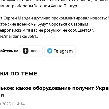
 понимает – она не может участвовать в полноценном о
 министр обороны Эстонии Ханно Певкур.
т Сергей Мардан шутливо прокомментировал новость: 
стонские военкомы будут бороться с базовым
европейским "я вас не розумію" не сообщается".
.me/mardanaka/36613
айтесь на
КИ ПО ТЕМЕ
ькое: какое оборудование получит Укра
ии
 2025 | 14:14