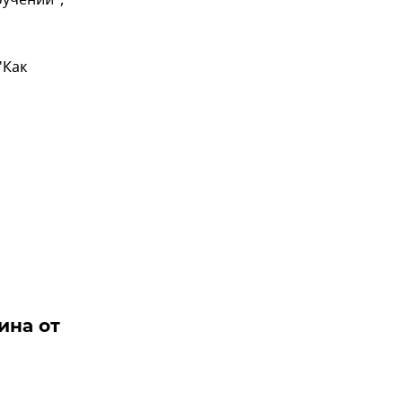
бучении",
"Как
ина от