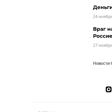
Деньги
24 ноября
Враг н
Росси
27 ноября
Новости