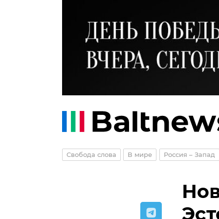
Свобода слова
В мире
Россия – Запад
Нов
Эст