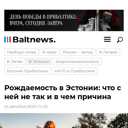
Свобода слова
В мире
Россия – Запад
В Латвии
В Литве
В Эстонии
Энергонезависимость
Русские Прибалтики
НАТО в Прибалтике
Рождаемость в Эстонии: что с
ней не так и в чем причина
24 декабря 2025 | 14:23