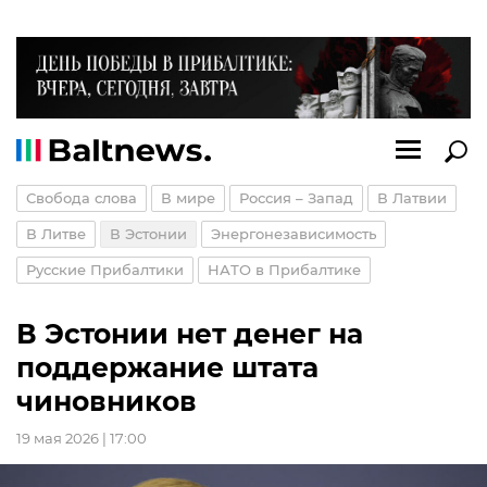
Свобода слова
В мире
Россия – Запад
В Латвии
В Литве
В Эстонии
Энергонезависимость
Русские Прибалтики
НАТО в Прибалтике
В Эстонии нет денег на
поддержание штата
чиновников
19 мая 2026 | 17:00