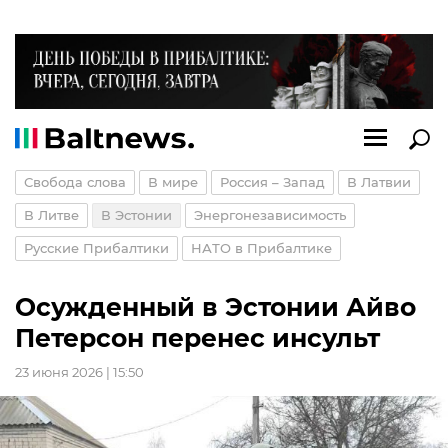
Свобода слова
В мире
Россия – Запад
В Латвии
В Литве
В Эстонии
Энергонезависимость
Русские Прибалтики
НАТО в Прибалтике
Осужденный в Эстонии Айво
Петерсон перенес инсульт
23 июня 2026 | 15:50