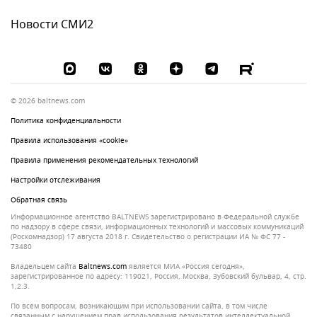
Новости СМИ2
© 2026 baltnews.com
Политика конфиденциальности
Правила использования «cookie»
Правила применения рекомендательных технологий
Настройки отслеживания
Обратная связь
Информационное агентство BALTNEWS зарегистрировано в Федеральной службе
по надзору в сфере связи, информационных технологий и массовых коммуникаций
(Роскомнадзор) 17 августа 2018 г. Свидетельство о регистрации ИА № ФС 77 -
73480
Владельцем сайта
baltnews.com
является МИА «Россия сегодня»,
зарегистрированное по адресу: 119021, Россия, Москва, Зубовский бульвар, 4, стр.
1,2.3.
По всем вопросам, возникающим при использовании сайта, в том числе
связанным с нарушением прав использования результатов интеллектуальной