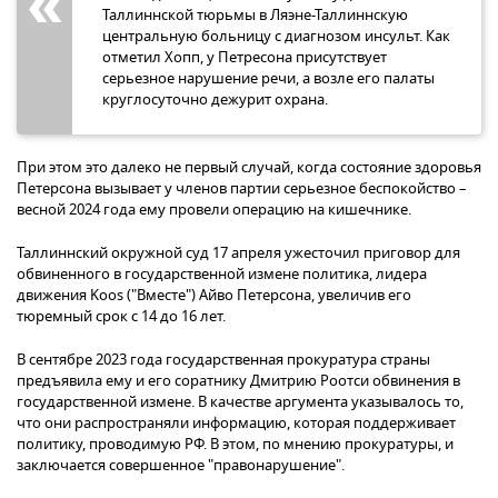
Таллиннской тюрьмы в Ляэне-Таллиннскую
центральную больницу с диагнозом инсульт. Как
отметил Хопп, у Петресона присутствует
серьезное нарушение речи, а возле его палаты
круглосуточно дежурит охрана.
При этом это далеко не первый случай, когда состояние здоровья
Петерсона вызывает у членов партии серьезное беспокойство –
весной 2024 года ему провели операцию на кишечнике.
Таллиннский окружной суд 17 апреля ужесточил приговор для
обвиненного в государственной измене политика, лидера
движения Koos ("Вместе") Айво Петерсона, увеличив его
тюремный срок с 14 до 16 лет.
В сентябре 2023 года государственная прокуратура страны
предъявила ему и его соратнику Дмитрию Роотси обвинения в
государственной измене. В качестве аргумента указывалось то,
что они распространяли информацию, которая поддерживает
политику, проводимую РФ. В этом, по мнению прокуратуры, и
заключается совершенное "правонарушение".