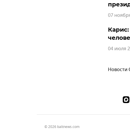
прези
07 ноября
Карис:
челов
04 июля 2
Новости
© 2026 baltnews.com