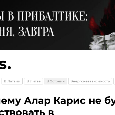
В Латвии
В Литве
В Эстонии
Энергонезависимость
ему Алар Карис не б
ствовать в