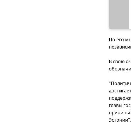
По его м
независи
В свою о
обозначи
"Политич
достигае
поддержк
главы гос
причины.
Эстонии"