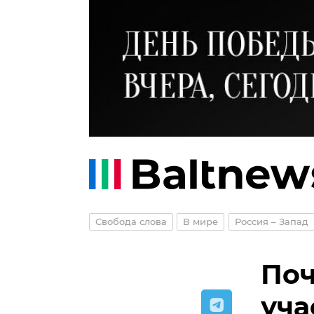
Свобода слова
В мире
Россия – Запад
Поч
уча