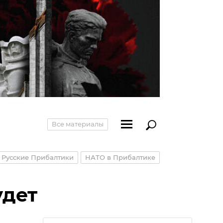
Все материалы
Русские Прибалтики
НАТО в Прибалтике
удет