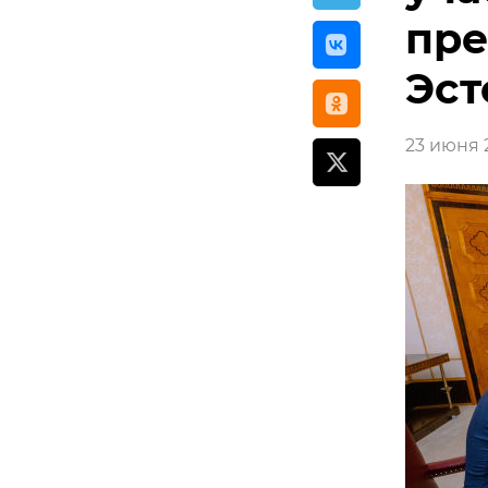
пре
Эст
23 июня 2