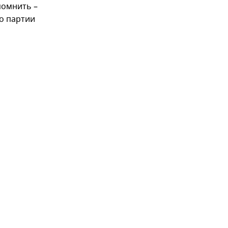
помнить –
о партии