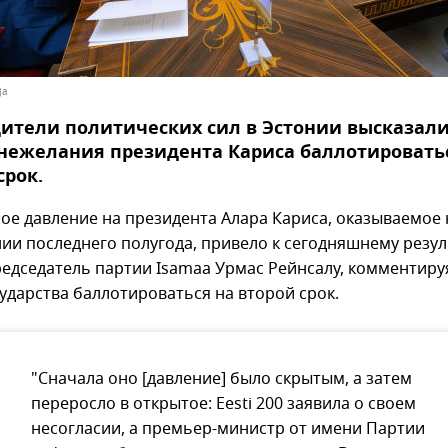
ja
ители политических сил в Эстонии высказали
нежелания президента Кариса баллотировать
срок.
ое давление на президента Алара Кариса, оказываемое 
ии последнего полугода, привело к сегодняшнему резул
редседатель партии Isamaa Урмас Рейнсалу, комментиру
сударства баллотироваться на второй срок.
"Сначала оно [давление] было скрытым, а затем
переросло в открытое: Eesti 200 заявила о своем
несогласии, а премьер-министр от имени Партии