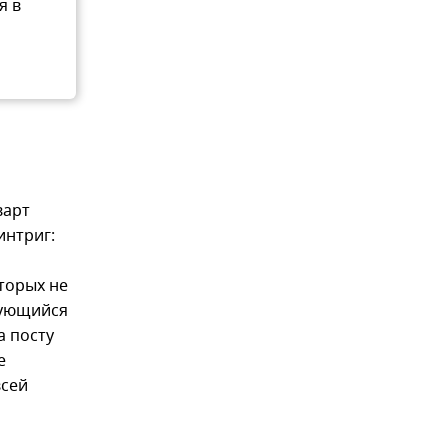
я в
варт
интриг:
торых не
ьзующийся
а посту
е
всей