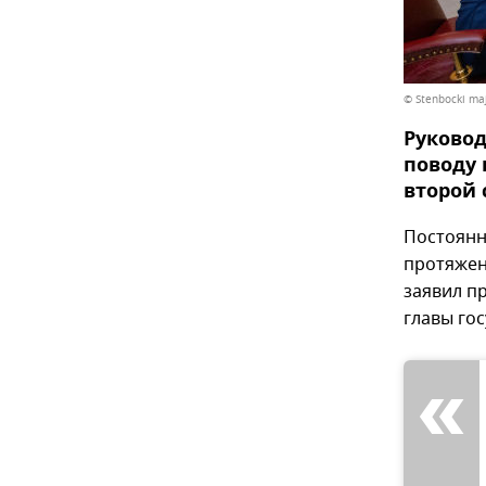
© Stenbocki ma
Руковод
поводу 
второй 
Постоянн
протяжен
заявил п
главы го