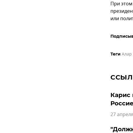
При этом
президен
или поли
Подписыв
Алар
Теги
ССЫЛ
Карис 
Росси
27 апреля
"Должн