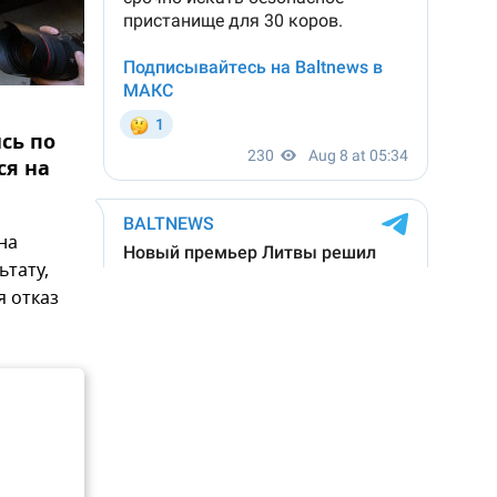
сь по
ся на
на
ьтату,
я отказ