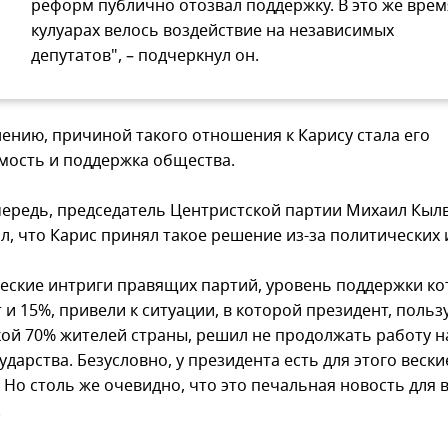
реформ публично отозвал поддержку. В это же врем
кулуарах велось воздействие на независимых
депутатов", – подчеркнул он.
нению, причиной такого отношения к Карису стала его
мость и поддержка общества.
чередь, председатель Центристской партии Михаил Кыл
л, что Карис принял такое решение из-за политических 
еские интриги правящих партий, уровень поддержки ко
т и 15%, привели к ситуации, в которой президент, пол
ой 70% жителей страны, решил не продолжать работу н
ударства. Безусловно, у президента есть для этого вески
 Но столь же очевидно, что это печальная новость для 
.