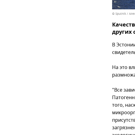
© Sputnik / Ал
Качеств
других 
В Эстонии
свидетел
На это в
размножа
"Все зави
Патогенн
того, нас
микроорг
присутств
загрязне