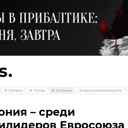
В Латвии
В Литве
В Эстонии
Энергонезависимость
ония – среди
илидеров Евросоюза