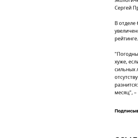
экологич
Сергей П
В отделе
увеличен
рейтинге
"Погодны
хуже, ес
сильных 
отсутств
разнится:
месяц", –
Подписыв