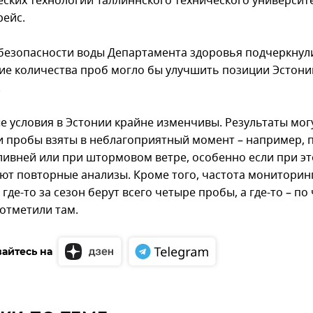
еских технологий Таллиннского технического университ
рейс.
 безопасности воды Департамента здоровья подчеркнули
ие количества проб могло бы улучшить позиции Эстони
.
е условия в Эстонии крайне изменчивы. Результаты мог
ли пробы взяты в неблагоприятный момент – например, 
ливней или при штормовом ветре, особенно если при э
уют повторные анализы. Кроме того, частота мониторин
 где-то за сезон берут всего четыре пробы, а где-то – по
 отметили там.
айтесь на