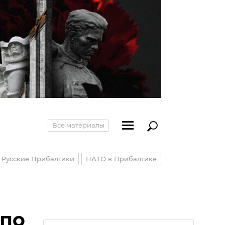
Все материалы
Русские Прибалтики
НАТО в Прибалтике
 по