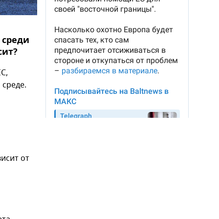
 среди
сит?
С,
 среде.
исит от