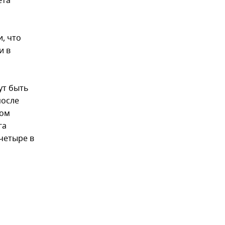
ета
, что
и в
ут быть
после
том
га
 четыре в