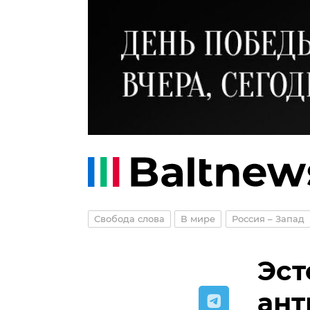
Свобода слова
В мире
Россия – Запад
Эст
ант