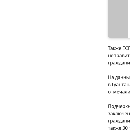
Также ЕСП
неправит
граждани
На данны
в Гуантан
отмечали,
Подчеркн
заключенн
граждани
также 30 