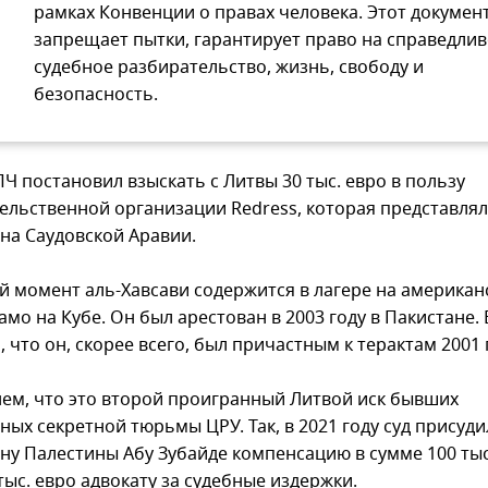
рамках Конвенции о правах человека. Этот докумен
запрещает пытки, гарантирует право на справедли
судебное разбирательство, жизнь, свободу и
безопасность.
Ч постановил взыскать с Литвы 30 тыс. евро в пользу
ельственной организации Redress, которая представля
на Саудовской Аравии.
й момент аль-Хавсави содержится в лагере на американ
амо на Кубе. Он был арестован в 2003 году в Пакистане.
 что он, скорее всего, был причастным к терактам 2001 
ем, что это второй проигранный Литвой иск бывших
ых секретной тюрьмы ЦРУ. Так, в 2021 году суд присуди
ну Палестины Абу Зубайде компенсацию в сумме 100 тыс.
тыс. евро адвокату за судебные издержки.