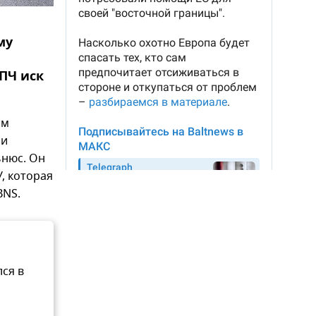
му
ПЧ иск
ам
ии
ьнюс. Он
, которая
BNS.
ся в