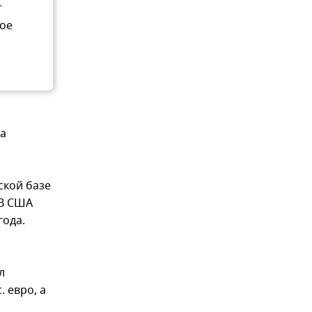
т
вое
ла
ской базе
 В США
года.
л
 евро, а