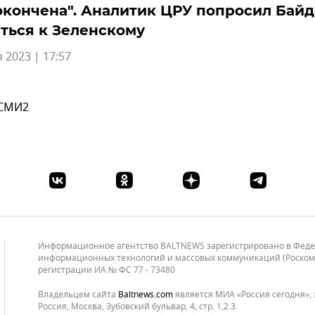
окончена". Аналитик ЦРУ попросил Бай
ться к Зеленскому
а 2023 | 17:57
 СМИ2
Информационное агентство BALTNEWS зарегистрировано в Федера
информационных технологий и массовых коммуникаций (Роскомнад
регистрации ИА № ФС 77 - 73480
Владельцем сайта
baltnews.com
является МИА «Россия сегодня», 
Россия, Москва, Зубовский бульвар, 4, стр. 1,2.3.