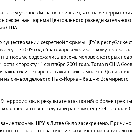
альном уровне Литва не признает, что на ее территори
сь секретная тюрьма Центрального разведывательного
ия США.
о существовании секретной тюрьмы ЦРУ в республике с
в августе 2009 года благодаря американскому телеканал
нт в тюрьме содержались восемь человек, которых под
ности к теракту 11 сентября 2001 года. Тогда в США бое
и захватили четыре пассажирских самолета. Два из них 
и на символ делового Нью-Йорка – башню Всемирного 
9 террористов, в результате атак погибло более трех т
 около шести тысяч получили ранения, еще 24 пропали б
вание тюрьмы ЦРУ в Литве было засекречено. Причино
оятно, тот факт, что заточение заключенных нарушало в