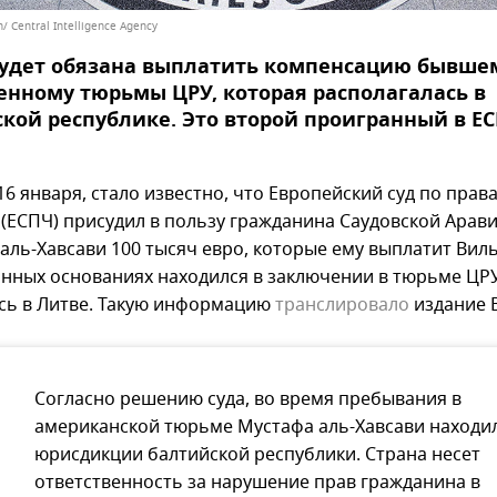
/ Central Intelligence Agency
будет обязана выплатить компенсацию бывше
нному тюрьмы ЦРУ, которая располагалась в
кой республике. Это второй проигранный в ЕС
16 января, стало известно, что Европейский суд по прав
 (ЕСПЧ) присудил в пользу гражданина Саудовской Арав
аль-Хавсави 100 тысяч евро, которые ему выплатит Вил
онных основаниях находился в заключении в тюрьме ЦРУ
сь в Литве. Такую информацию
транслировало
издание 
Согласно решению суда, во время пребывания в
американской тюрьме Мустафа аль-Хавсави находил
юрисдикции балтийской республики. Страна несет
ответственность за нарушение прав гражданина в