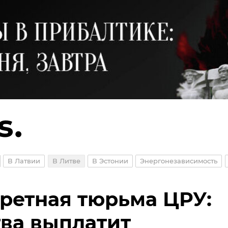
В Латвии
В Литве
В Эстонии
Энергонезависимость
ретная тюрьма ЦРУ:
ва выплатит