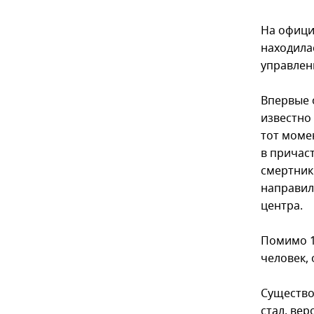
На офици
находила
управлен
Впервые 
известно 
тот моме
в причаст
смертник
направил
центра.
Помимо 1
человек,
Существо
стал, вер