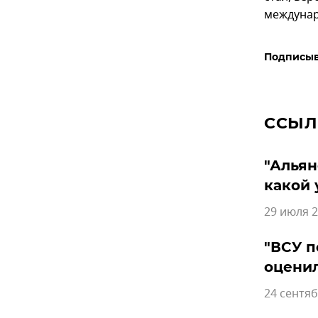
междунар
Подписыв
ССЫЛ
"Альян
какой 
29 июля 2
"ВСУ п
оценил
24 сентяб