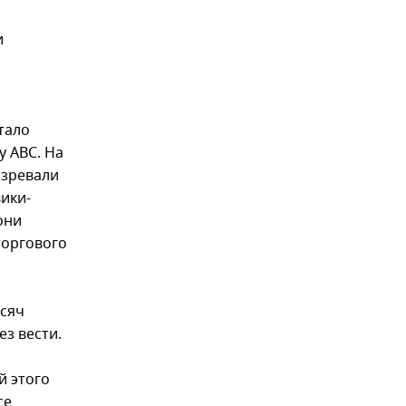
и
тало
у ABC. На
озревали
вики-
они
торгового
ысяч
ез вести.
й этого
се