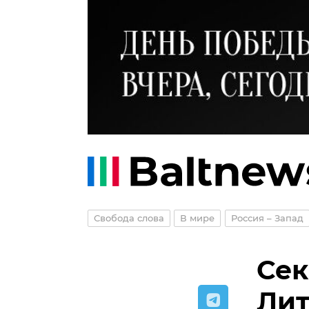
Свобода слова
В мире
Россия – Запад
Сек
Лит