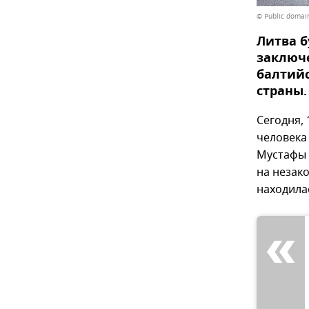
© Public domain
Литва 
заключе
балтийс
страны.
Сегодня, 
человека
Мустафы 
на незак
находила