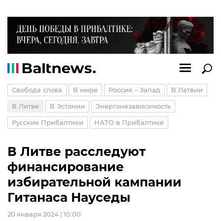
Свобода слова
В мире
Россия – Запад
В Латвии
В Литве
В Эстонии
Энергонезависимость
Русские Прибалтики
НАТО в Прибалтике
В Литве расследуют
финансирование
избирательной кампании
Гитанаса Науседы
20 января 2024 | 10:00