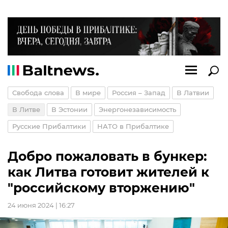
Свобода слова
В мире
Россия – Запад
В Латвии
В Литве
В Эстонии
Энергонезависимость
Русские Прибалтики
НАТО в Прибалтике
Добро пожаловать в бункер:
как Литва готовит жителей к
"российскому вторжению"
24 июня 2024 | 16:27