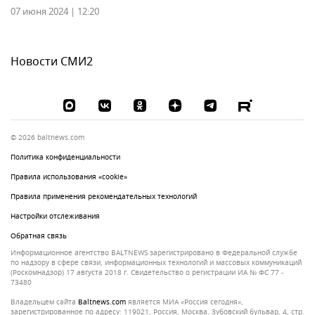
07 июня 2024 | 12:20
Новости СМИ2
© 2026 baltnews.com
Политика конфиденциальности
Правила использования «cookie»
Правила применения рекомендательных технологий
Настройки отслеживания
Обратная связь
Информационное агентство BALTNEWS зарегистрировано в Федеральной службе
по надзору в сфере связи, информационных технологий и массовых коммуникаций
(Роскомнадзор) 17 августа 2018 г. Свидетельство о регистрации ИА № ФС 77 -
73480
Владельцем сайта
baltnews.com
является МИА «Россия сегодня»,
зарегистрированное по адресу: 119021, Россия, Москва, Зубовский бульвар, 4, стр.