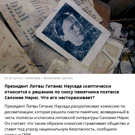
CC BY-SA 4.0
/
wikimedia / Aleksandras Savickis
Президент Литвы Гитанас Науседа скептически
относится к решению по сносу памятника поэтессе
Саломее Нерис. Что его настораживает?
Президент Литвы Гитанас Науседа раскритиковал комиссию по
десоветизации, которая решила снести памятник, возведенный в
честь поэтессы и классика литовской литературы Саломеи Нерис.
Он считает, что таким образом комиссия стравливает общество и
ставит под угрозу национальную безопасность, сообщили
местные СМИ.