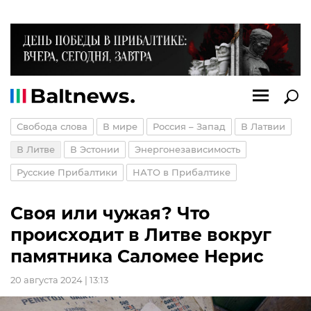
Свобода слова
В мире
Россия – Запад
В Латвии
В Литве
В Эстонии
Энергонезависимость
Русские Прибалтики
НАТО в Прибалтике
Своя или чужая? Что
происходит в Литве вокруг
памятника Саломее Нерис
20 августа 2024 | 13:13