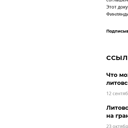
соглашен
Этот док
Финлянди
Подписыв
ССЫЛ
Что мо
литов
12 сентяб
Литовс
на гра
23 октябр