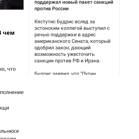
В чем
о, что
ыполнение
мощи
ильнюсе