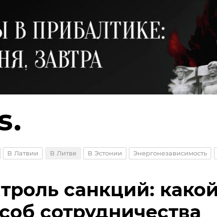
В Латвии
В Литве
В Эстонии
Энергонезависимость
троль санкций: како
соб сотрудничества