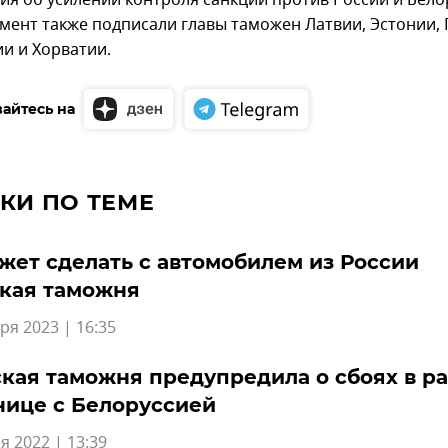
ия об усилении контроля санкций против России и Бело
умент также подписали главы таможен Латвии, Эстонии,
и и Хорватии.
айтесь на
КИ ПО ТЕМЕ
жет сделать с автомобилем из России
ская таможня
ря 2023 | 16:35
кая таможня предупредила о сбоях в р
нице с Белоруссией
я 2022 | 13:39