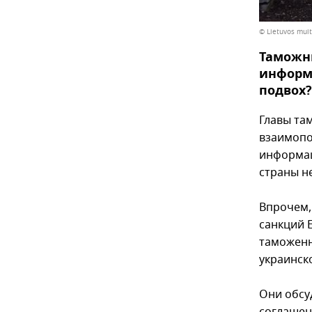
© Lietuvos muit
Таможн
информа
подвох?
Главы та
взаимопо
информац
страны н
Впрочем,
санкций 
таможенн
украинск
Они обсу