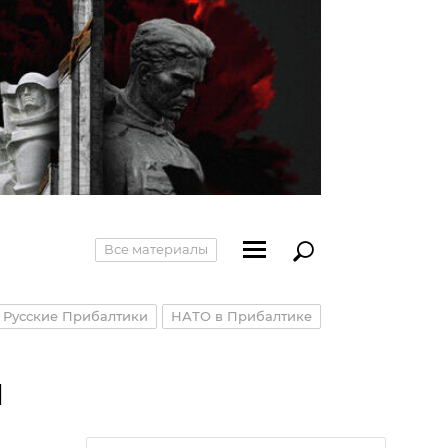
Все материалы
Русские Прибалтики
НАТО в Прибалтике
й