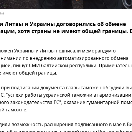
inė
и Литвы и Украины договорились об обмене
ции, хотя страны не имеют общей границы. 
можен Украины и Литвы подписали меморандум о
нимании по внедрению автоматизированного обмена
ией, пишут СМИ балтийской республики. Примечательн
е имеют общей границы.
 при подписании документа главы таможен обсудили в
ЕС, "успехи работы украинской таможни в гармонизации
ого законодательства ЕС", оказание гуманитарной по
ой таможне.
дили возможность расширения подписанного в мае в В