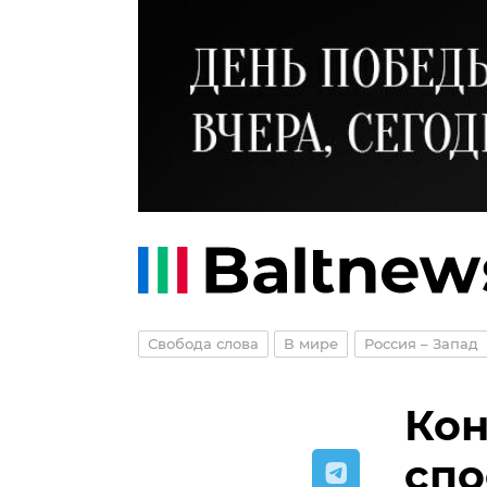
Свобода слова
В мире
Россия – Запад
Кон
спо