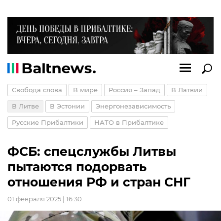
Свобода слова
В мире
Россия – Запад
В Латвии
В Литве
В Эстонии
Энергонезависимость
Русские Прибалтики
НАТО в Прибалтике
ФСБ: спецслужбы Литвы
пытаются подорвать
отношения РФ и стран СНГ
01 февраля 2025 | 16:30