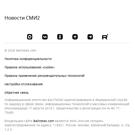
Новости СМИ2
© 2026 baltnews.com
Политика конфиденциальности
Правила использования «cookie»
Правила применения рекомендательных технологий
Настройки отслеживания
Обратная связь
Информационное агентство BALTNEWS зарегистрировано в Федеральной службе
по надзору в сфере связи, информационных технологий и массовых коммуникаций
(Роскомнадзор) 17 августа 2018 г. Свидетельство о регистрации ИА № ФС 77 -
73480
Владельцем сайта
baltnews.com
является МИА «Россия сегодня»,
зарегистрированное по адресу: 119021, Россия, Москва, Зубовский бульвар, 4, стр.
1,2.3.