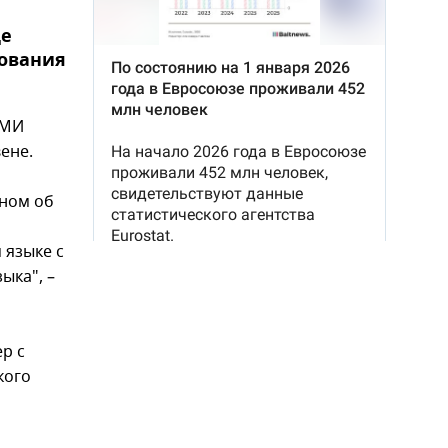
де
зования
СМИ
ене.
оном об
 языке с
ыка", –
р с
кого