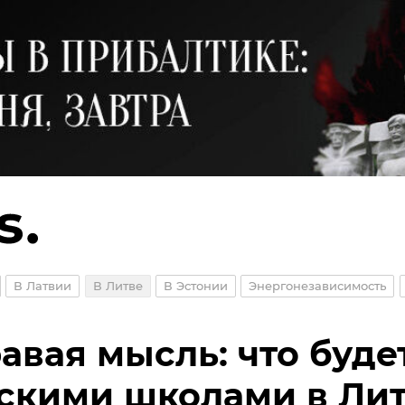
В Латвии
В Литве
В Эстонии
Энергонезависимость
авая мысль: что буде
скими школами в Ли