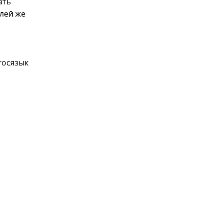
ать
елей же
госязык