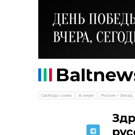
Свобода слова
В мире
Россия – Запад
Здр
рус