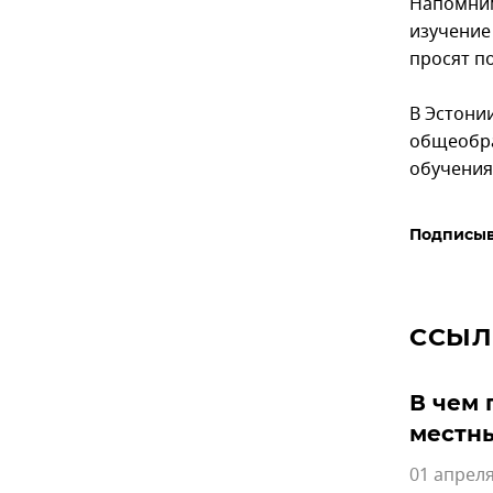
Напомним,
изучение
просят п
В Эстонии
общеобра
обучения
Подписыв
ССЫЛ
В чем 
местн
01 апреля