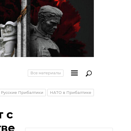
Все материалы
Русские Прибалтики
НАТО в Прибалтике
т с
тве