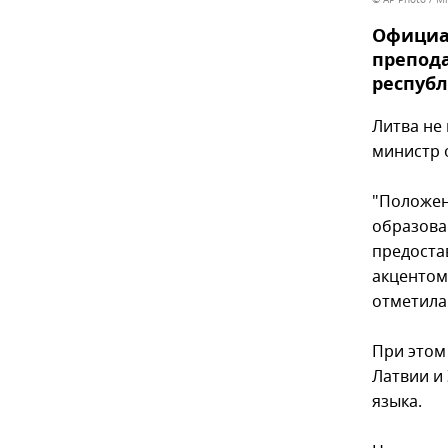
Официа
препода
республ
Литва не
министр 
"Положен
образова
предоста
акцентом 
отметила
При этом
Латвии и 
языка.