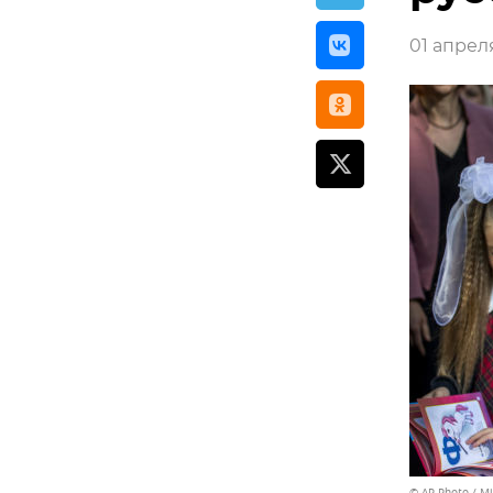
01 апреля
© AP Photo / M