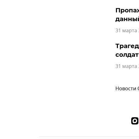
Пропаж
данны
31 марта 
Трагед
солдат
31 марта 
Новости