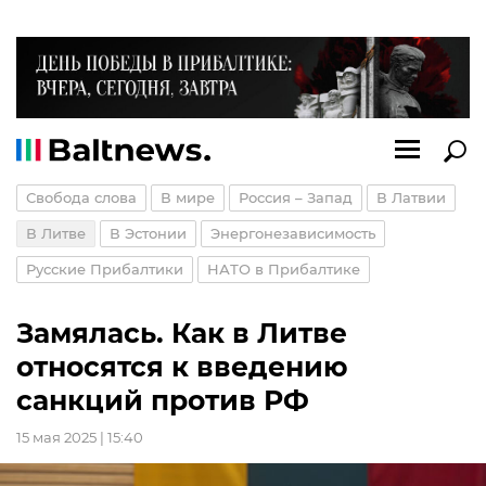
Свобода слова
В мире
Россия – Запад
В Латвии
В Литве
В Эстонии
Энергонезависимость
Русские Прибалтики
НАТО в Прибалтике
Замялась. Как в Литве
относятся к введению
санкций против РФ
15 мая 2025 | 15:40