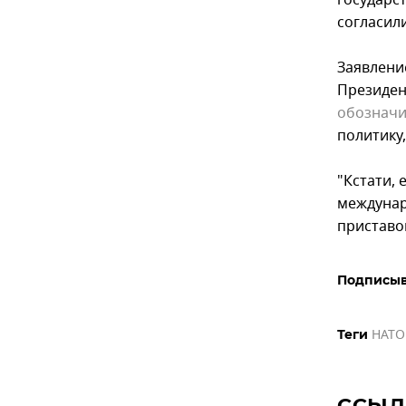
государст
согласил
Заявлени
Президен
обознач
политику
"Кстати, 
междунар
приставом
Подписыв
НАТО
Теги
ССЫЛ