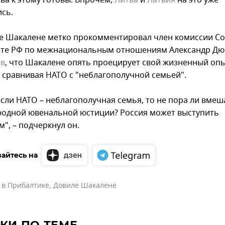
ва к этому готовы. Впрочем,
Литва
и
Латвия
на это уже
ись.
е Шакалене метко прокомментировал член комиссии Со
те РФ по межнациональным отношениям Александр Дю
ив
, что Шакалене опять проецирует свой жизненный опы
, сравнивая НАТО с "неблагополучной семьей".
если НАТО – неблагополучная семья, то не пора ли вмеш
одной ювенальной юстиции? Россия может выступить
", – подчеркнул он.
айтесь на
 в Прибалтике
,
Довиле Шакалене
КИ ПО ТЕМЕ