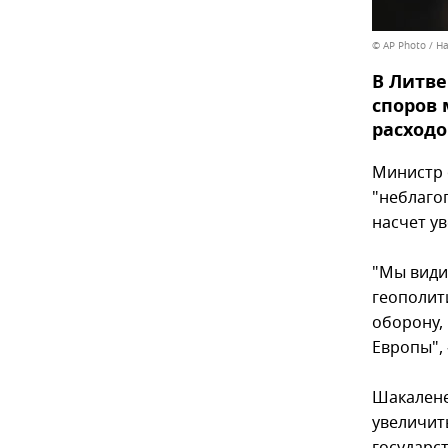
© AP Photo / H
В Литве
споров 
расходо
Министр 
"неблагоп
насчет у
"Мы види
геополит
оборону,
Европы", 
Шакалене
увеличит