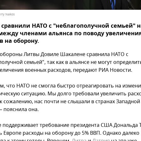
arry Nakos
 сравнили НАТО с "неблагополучной семьей" 
между членами альянса по поводу увеличени
в на оборону.
обороны Литвы Довиле Шакалене сравнила НАТО с
олучной семьей", так как в альянсе не могут определит
величения военных расходов, передают РИА Новости.
м, что НАТО не смогла быстро отреагировать на измен
ическую ситуацию. Мы долго требовали увеличить расх
 к сожалению, нас почти не слышали в странах Западной
– пояснила она.
 поддерживает требование президента США Дональда 
ь Европе расходы на оборону до 5% ВВП. Однако далеко 