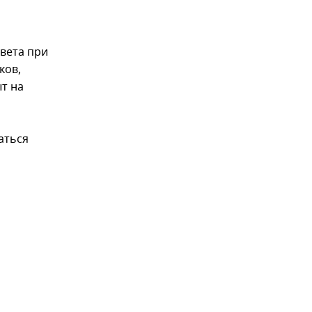
вета при
ков,
т на
аться