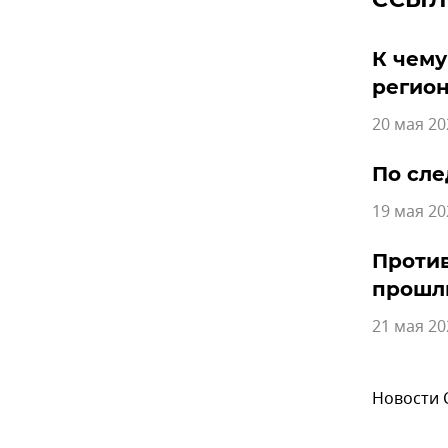
К чему
регио
20 мая 20
По сле
19 мая 20
Против
прошл
21 мая 20
Новости