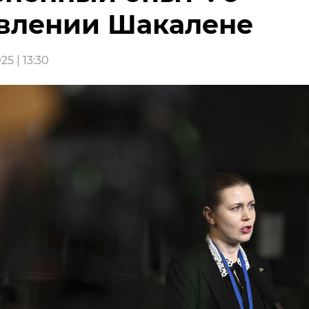
влении Шакалене
25 | 13:30