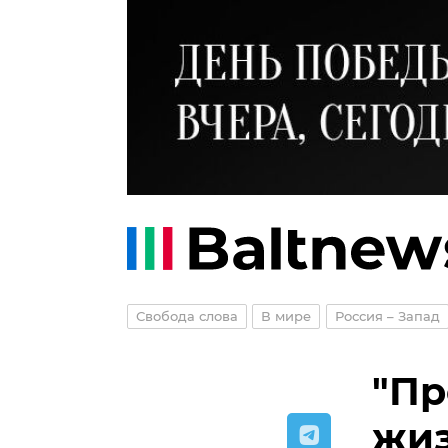
Свобода слова
В мире
Россия – Запад
"Пр
жиз