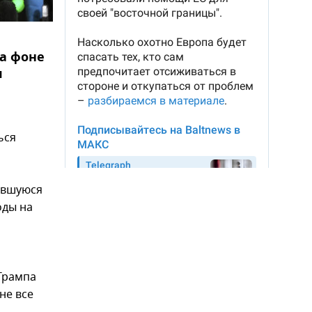
на фоне
я
ься
ившуюся
оды на
Трампа
не все