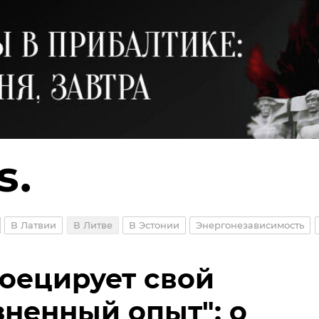
В Латвии
В Литве
В Эстонии
Энергонезависимость
оецирует свой
ненный опыт": о