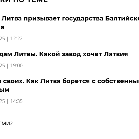
 Литва призывает государства Балтийск
на
25 | 12:22
дам Литвы. Какой завод хочет Латвия
25 | 19:00
 своих. Как Литва борется с собственн
ым
25 | 14:35
 СМИ2