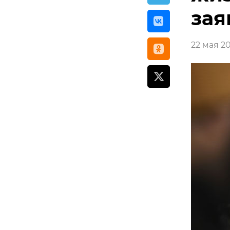
зая
22 мая 20