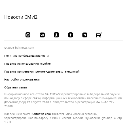
Новости СМИ2
© 2026 baltnews.com
Политика конфиденциальности
Правила использования «cookie»
Правила применения рекомендательных технологий
Настройки отслеживания
Обратная связь
Информационное агентство BALTNEWS зарегистрировано в Федеральной службе
по надзору в сфере связи, информационных технологий и массовых коммуникаций
(Роскомнадзор) 17 августа 2018 г. Свидетельство о регистрации ИА № ФС 77 -
73480
Владельцем сайта
baltnews.com
является МИА «Россия сегодня»,
зарегистрированное по адресу: 119021, Россия, Москва, Зубовский бульвар, 4, стр.
1,2.3.