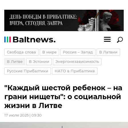
Свобода слова
В мире
Россия – Запад
В Латвии
В Литве
В Эстонии
Энергонезависимость
Русские Прибалтики
НАТО в Прибалтике
"Каждый шестой ребенок – на
грани нищеты": о социальной
жизни в Литве
17 июля 2025 | 09:30