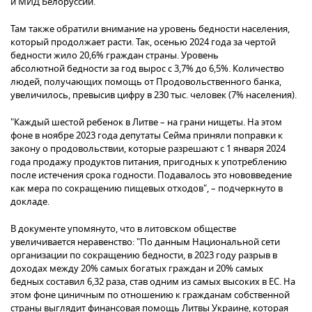
и МИД Белоруссии.
Там также обратили внимание на уровень бедности населения,
который продолжает расти. Так, осенью 2024 года за чертой
бедности жило 20,6% граждан страны. Уровень
абсолютной бедности за год вырос с 3,7% до 6,5%. Количество
людей, получающих помощь от Продовольственного банка,
увеличилось, превысив цифру в 230 тыс. человек (7% населения).
"Каждый шестой ребенок в Литве – на грани нищеты. На этом
фоне в ноябре 2023 года депутаты Сейма приняли поправки к
закону о продовольствии, которые разрешают с 1 января 2024
года продажу продуктов питания, пригодных к употреблению
после истечения срока годности. Подавалось это нововведение
как мера по сокращению пищевых отходов", – подчеркнуто в
докладе.
В документе упомянуто, что в литовском обществе
увеличивается неравенство: "По данным Национальной сети
организации по сокращению бедности, в 2023 году разрыв в
доходах между 20% самых богатых граждан и 20% самых
бедных составил 6,32 раза, став одним из самых высоких в ЕС. На
этом фоне циничным по отношению к гражданам собственной
страны выглядит финансовая помощь Литвы Украине, которая