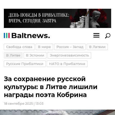
Свобода слова
В мире
Россия – Запад
В Латвии
В Литве
В Эстонии
Энергонезависимость
Русские Прибалтики
НАТО в Прибалтике
За сохранение русской
культуры: в Литве лишили
награды поэта Кобрина
18 сентября 2025 | 13:03