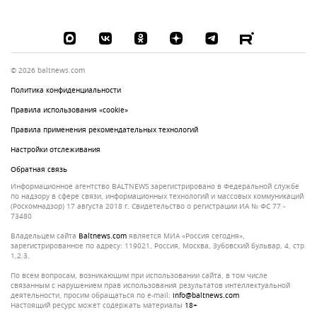
© 2026 baltnews.com
Политика конфиденциальности
Правила использования «cookie»
Правила применения рекомендательных технологий
Настройки отслеживания
Обратная связь
Информационное агентство BALTNEWS зарегистрировано в Федеральной службе
по надзору в сфере связи, информационных технологий и массовых коммуникаций
(Роскомнадзор) 17 августа 2018 г. Свидетельство о регистрации ИА № ФС 77 -
73480
Владельцем сайта
baltnews.com
является МИА «Россия сегодня»,
зарегистрированное по адресу: 119021, Россия, Москва, Зубовский бульвар, 4, стр.
1,2.3.
По всем вопросам, возникающим при использовании сайта, в том числе
связанным с нарушением прав использования результатов интеллектуальной
деятельности, просим обращаться по e-mail:
info@baltnews.com
Настоящий ресурс может содержать материалы
18+