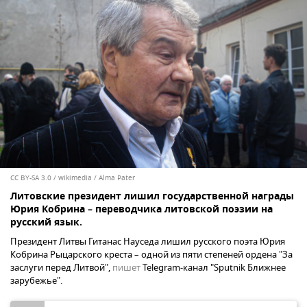
CC BY-SA 3.0
/
wikimedia / Alma Pater
Литовские президент лишил государственной награды
Юрия Кобрина – переводчика литовской поэзии на
русский язык.
Президент Литвы Гитанас Науседа лишил русского поэта Юрия
Кобрина Рыцарского креста – одной из пяти степеней ордена "За
заслуги перед Литвой",
пишет
Telegram-канал "Sputnik Ближнее
зарубежье".