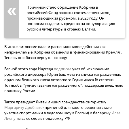
Причиной стало обращение Кобрина в
российский Фонд защиты соотечественников,
проживающих за рубежом, в 2023 году. Он
попросил выделить средства на популяризацию
русской литературы в странах Балтии.
В итоге литовские власти расценили такие действия как
неприемлемые: Кобрина обвинили в "финансировании Кремля".
Теперь он обязан вернуть награду.
Весной этого года Науседа
подписал
указ об исключении
российского дирижера Юрия Башмета из списка награжденных
орденом Великого князя литовского Гедиминаса IV степени.
Тот якобы "унизил звание награжденного", поддержав внешнюю
политику России.
Также президент Литвы лишил гражданства фигуристку
Маргариту Дробязко
(причиной для такого решения стало
участие спортсменки в ледовом шоу в России) и балерину
Илзе
Лиепу
из-за ее слов в поддержку РФ.