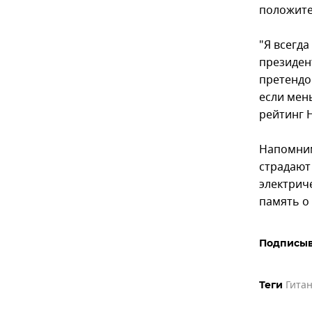
положите
"Я всегда
президен
претендо
если мень
рейтинг Н
Напомним
страдают
электрич
память о
Подписыв
Гитан
Теги