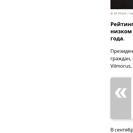
© AP Photo / H
Рейтинг
низком 
года.
Президен
граждан,
Vilmorus,
В сентяб