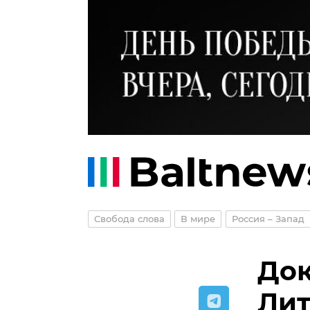
Свобода слова
В мире
Россия – Запад
Док
Лит