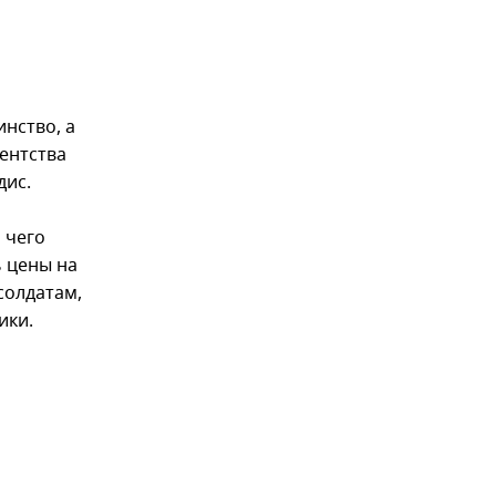
нство, а
дентства
дис.
 чего
ь цены на
солдатам,
ики.