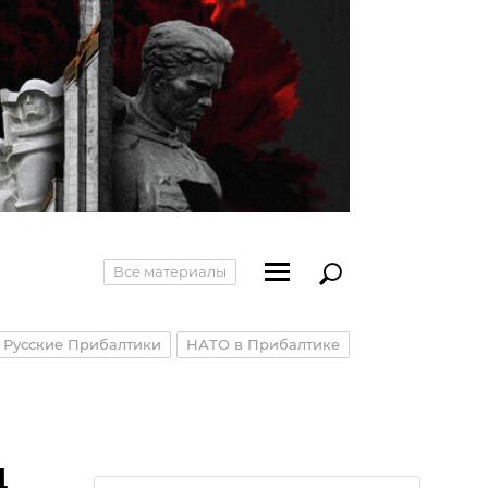
Все материалы
Русские Прибалтики
НАТО в Прибалтике
д