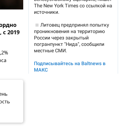
кордно
 с 2019
,2%
оса
ень
ость