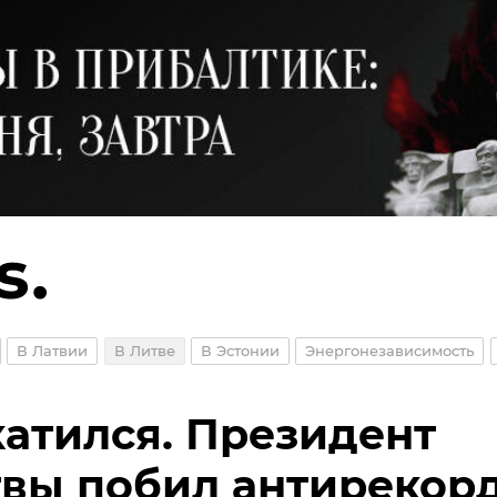
В Латвии
В Литве
В Эстонии
Энергонезависимость
атился. Президент
вы побил антирекор