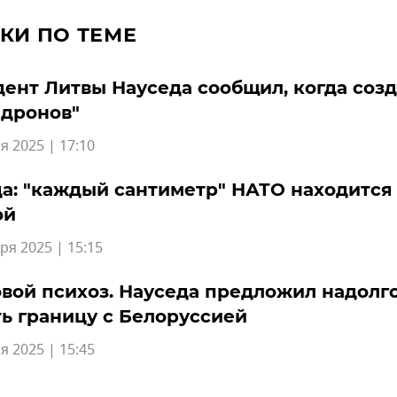
КИ ПО ТЕМЕ
ент Литвы Науседа сообщил, когда соз
 дронов"
я 2025 | 17:10
а: "каждый сантиметр" НАТО находится
ой
ря 2025 | 15:15
вой психоз. Науседа предложил надолг
ь границу с Белоруссией
я 2025 | 15:45