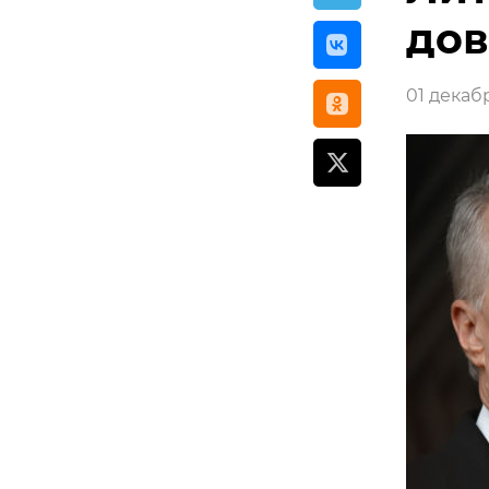
дов
01 декабр