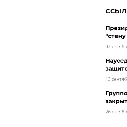
ССЫЛ
Презид
"стену
02 октябр
Наусед
защит
13 сентяб
Группо
закрыт
26 октябр