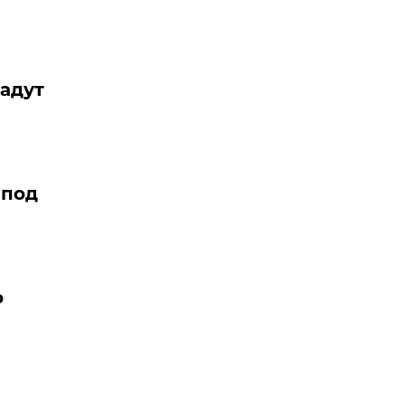
дадут
 под
о