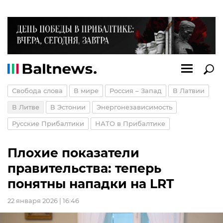
Свобода слова
В мире
Россия – Запад
В Латвии
В Литве
В Эстонии
Энергонезависимость
Русские Прибалтики
НАТО в Прибалтике
Плохие показатели
правительства: теперь
понятны нападки на LRT
22 января 2026 | 16:46