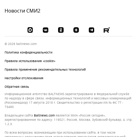
Новости СМИ2
© 2026 baltnews.com
Политика конфиденциальности
Правила использования «cookie»
Правила применения рекомендательных технологий
Настройки отслеживания
Обратная связь
Информационное агентство BALTNEWS зарегистрировано в Федеральной службе
по надзору в сфере связи, информационных технологий и массовых коммуникаций
(Роскомнадзор) 17 августа 2018 г. Свидетельство о регистрации ИА № ФС 77 -
73480
Владельцем сайта
baltnews.com
является МИА «Россия сегодня»,
зарегистрированное по адресу: 119021, Россия, Москва, Зубовский бульвар, 4, стр.
1,2.3.
По всем вопросам, возникающим при использовании сайта, в том числе
связанным с нарушением прав использования результатов интеллектуальной