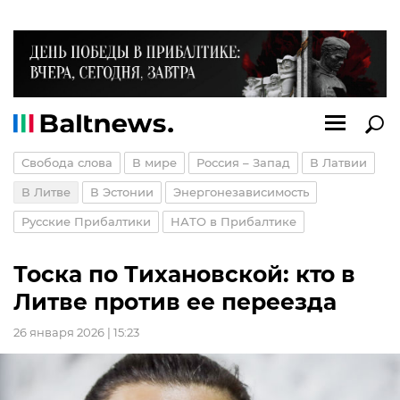
Свобода слова
В мире
Россия – Запад
В Латвии
В Литве
В Эстонии
Энергонезависимость
Русские Прибалтики
НАТО в Прибалтике
Тоска по Тихановской: кто в
Литве против ее переезда
26 января 2026 | 15:23