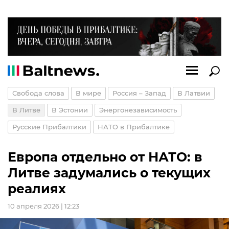
Свобода слова
В мире
Россия – Запад
В Латвии
В Литве
В Эстонии
Энергонезависимость
Русские Прибалтики
НАТО в Прибалтике
Европа отдельно от НАТО: в
Литве задумались о текущих
реалиях
10 апреля 2026 | 12:23