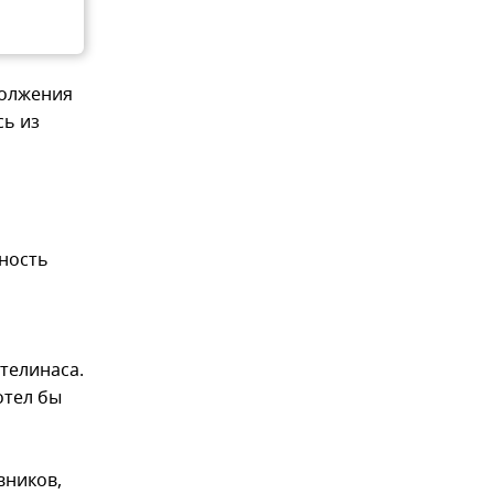
должения
сь из
жность
телинаса.
отел бы
вников,