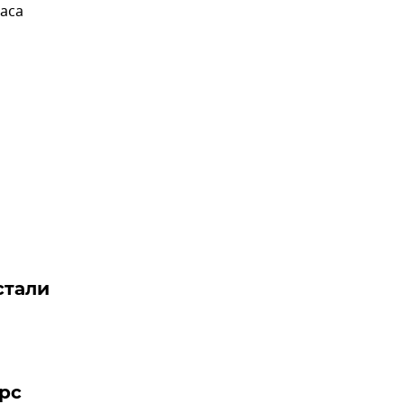
аса
стали
рс