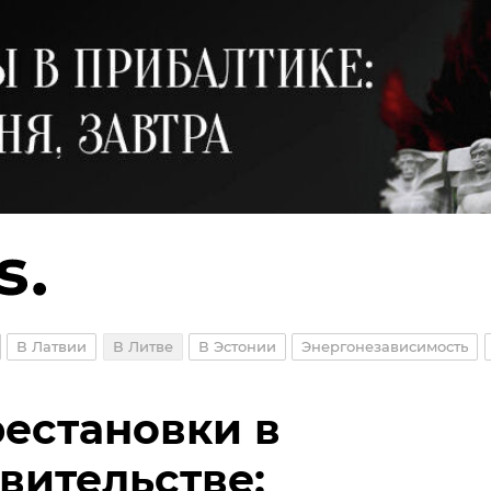
В Латвии
В Литве
В Эстонии
Энергонезависимость
естановки в
вительстве: