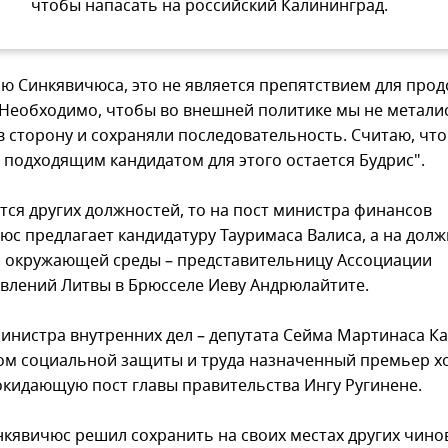
чтобы напасать на российский Калининград.
ю Синкявичюса, это не является препятствием для про
"Необходимо, чтобы во внешней политике мы не метали
в сторону и сохраняли последовательность. Считаю, что
 подходящим кандидатом для этого остается Будрис".
ется других должностей, то на пост министра финансов
юс предлагает кандидатуру Тауримаса Валиса, а на дол
 окружающей среды – представительницу Ассоциации
влений Литвы в Брюсселе Иеву Андрюлайтите.
министра внутренних дел – депутата Сейма Мартинаса Ка
м социальной защиты и труда назначенный премьер х
окидающую пост главы правительства Ингу Ругинене.
нкявичюс решил сохранить на своих местах других чино