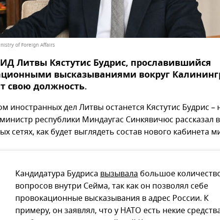
istry of Foreign Affairs
ИД Литвы Кястутис Будрис, прославившийся
ационными высказываниями вокруг Калининг
т свою должность.
м иностранных дел Литвы останется Кястутис Будрис –
министр республики Миндаугас Синкявичюс рассказал в
х сетях, как будет выглядеть состав нового кабинета м
Кандидатура Будриса
вызывала
большое количеств
вопросов внутри Сейма, так как он позволял себе
провокационные высказывания в адрес России. К
примеру, он заявлял, что у НАТО есть некие средства