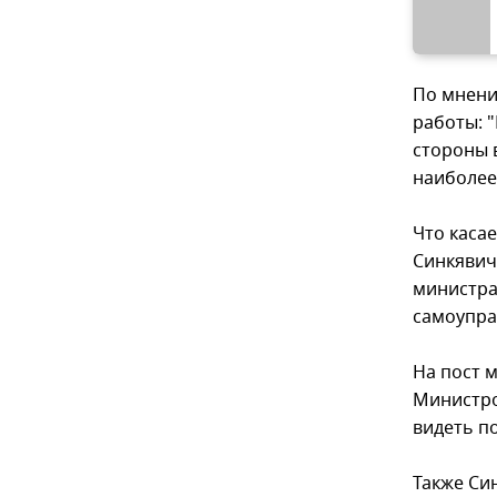
По мнени
работы: 
стороны 
наиболее
Что каса
Синкявич
министра
самоупра
На пост 
Министро
видеть п
Также Си