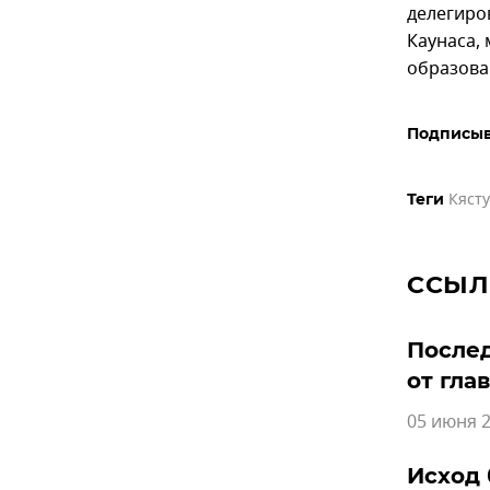
делегиро
Каунаса,
образова
Подписыв
Кясту
Теги
ССЫЛ
Послед
от гла
05 июня 2
Исход 