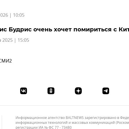
026 | 10:05
ис Будрис очень хочет помириться с Ки
а 2025 | 15:05
 СМИ2
Информационное агентство BALTNEWS зарегистрировано в Федера
информационных технологий и массовых коммуникаций (Роскомнад
регистрации ИА № ФС 77 - 73480