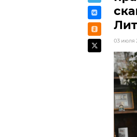
ска
Лит
03 июля 2