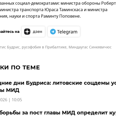
ванных социал-демократами: министра обороны Роберт
 министра транспорта Юраса Таминскаса и министра
ния, науки и спорта Раминту Поповене.
айтесь на
тис Будрис
,
русофобия в Прибалтике
,
Миндаугас Синкявичюс
КИ ПО ТЕМЕ
ние дни Будриса: литовские соцдемы у
вы МИД
026 | 10:05
борьбы за пост главы МИД определит ку