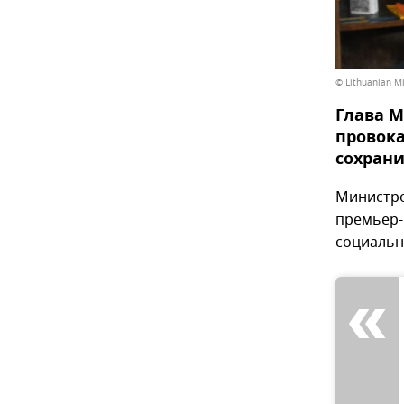
© Lithuanian Min
Глава М
провок
сохрани
Министро
премьер-
социальны