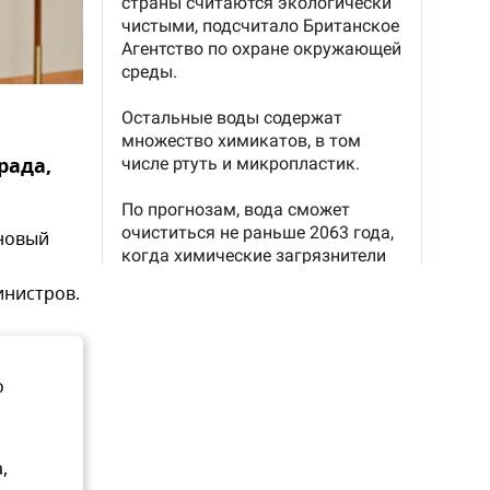
рада,
 новый
инистров.
о
,