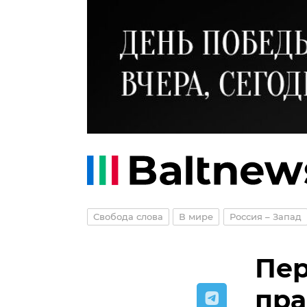
Свобода слова
В мире
Россия – Запад
Пер
пра