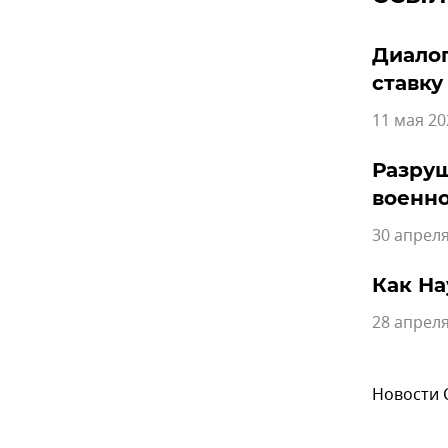
Диалог
ставку
11 мая 20
Разруш
военно
30 апреля
Как На
28 апреля
Новости