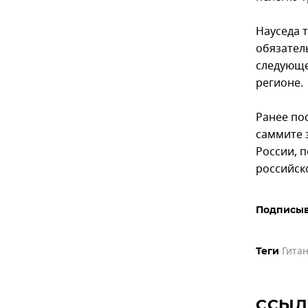
Науседа 
обязател
следующе
регионе.
Ранее по
саммите 
России, п
российск
Подписыв
Гитан
Теги
ССЫЛ