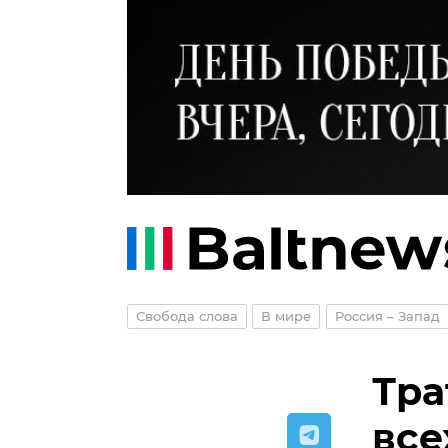
Свобода слова
В мире
Россия – Запад
Тра
все