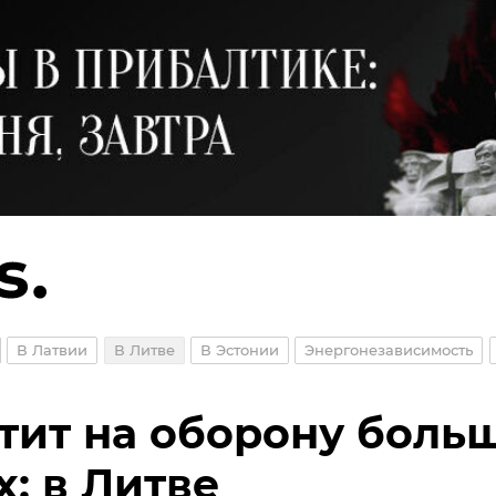
В Латвии
В Литве
В Эстонии
Энергонезависимость
тит на оборону боль
х: в Литве