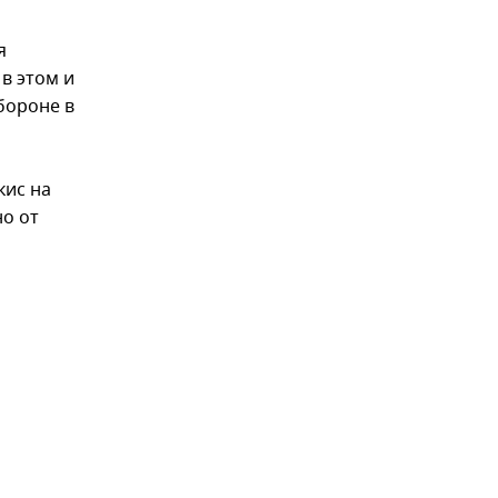
я
в этом и
бороне в
кис на
но от