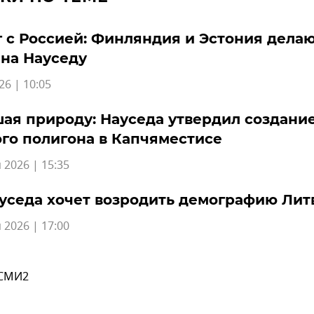
 с Россией: Финляндия и Эстония дела
 на Науседу
26 | 10:05
ая природу: Науседа утвердил создани
го полигона в Капчяместисе
 2026 | 15:35
уседа хочет возродить демографию Лит
 2026 | 17:00
 СМИ2