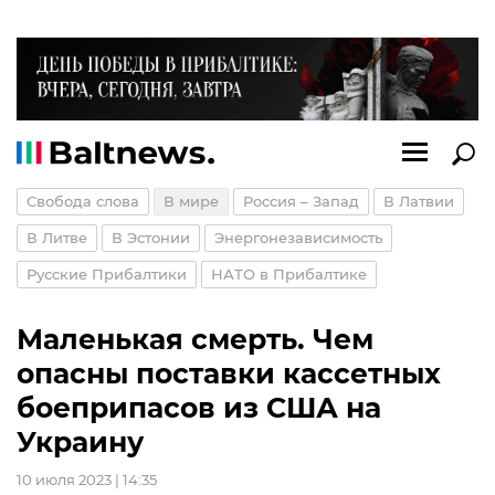
Свобода слова
В мире
Россия – Запад
В Латвии
В Литве
В Эстонии
Энергонезависимость
Русские Прибалтики
НАТО в Прибалтике
Маленькая смерть. Чем
опасны поставки кассетных
боеприпасов из США на
Украину
10 июля 2023 | 14:35