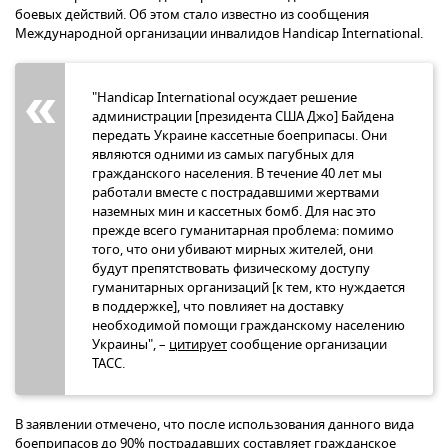
боевых действий. Об этом стало известно из сообщения
Международной организации инвалидов Handicap International.
"Handicap International осуждает решение
администрации [президента США Джо] Байдена
передать Украине кассетные боеприпасы. Они
являются одними из самых пагубных для
гражданского населения. В течение 40 лет мы
работали вместе с пострадавшими жертвами
наземных мин и кассетных бомб. Для нас это
прежде всего гуманитарная проблема: помимо
того, что они убивают мирных жителей, они
будут препятствовать физическому доступу
гуманитарных организаций [к тем, кто нуждается
в поддержке], что повлияет на доставку
необходимой помощи гражданскому населению
Украины", –
цитирует
сообщение организации
ТАСС.
В заявлении отмечено, что после использования данного вида
боеприпасов до 90% пострадавших составляет гражданское