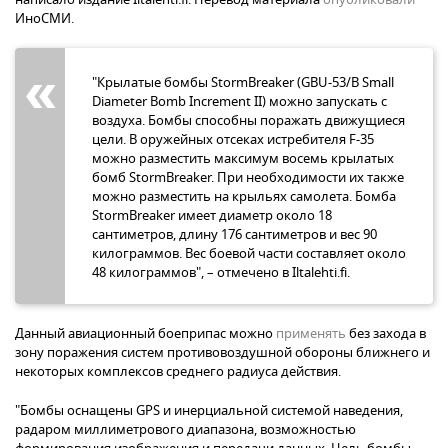
ИноСМИ.
"Крылатые бомбы StormBreaker (GBU-53/B Small
Diameter Bomb Increment II) можно запускать с
воздуха. Бомбы способны поражать движущиеся
цели. В оружейных отсеках истребителя F-35
можно разместить максимум восемь крылатых
бомб StormBreaker. При необходимости их также
можно разместить на крыльях самолета. Бомба
StormBreaker имеет диаметр около 18
сантиметров, длину 176 сантиметров и вес 90
килограммов. Вес боевой части составляет около
48 килограммов", – отмечено в Iltalehti.fi.
Данный авиационный боеприпас можно
применять
без захода в
зону поражения систем противовоздушной обороны ближнего и
некоторых комплексов среднего радиуса действия.
"Бомбы оснащены GPS и инерциальной системой наведения,
радаром миллиметрового диапазона, возможностью