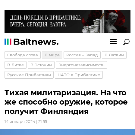
Свобода слова
В мире
Россия – Запад
В Латвии
В Литве
В Эстонии
Энергонезависимость
Русские Прибалтики
НАТО в Прибалтике
Тихая милитаризация. На что
же способно оружие, которое
получит Финляндия
14 января 2024 | 21:55