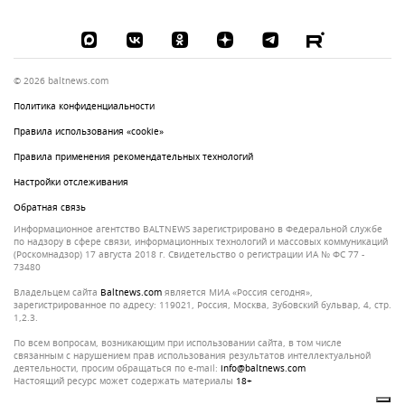
© 2026 baltnews.com
Политика конфиденциальности
Правила использования «cookie»
Правила применения рекомендательных технологий
Настройки отслеживания
Обратная связь
Информационное агентство BALTNEWS зарегистрировано в Федеральной службе
по надзору в сфере связи, информационных технологий и массовых коммуникаций
(Роскомнадзор) 17 августа 2018 г. Свидетельство о регистрации ИА № ФС 77 -
73480
Владельцем сайта
baltnews.com
является МИА «Россия сегодня»,
зарегистрированное по адресу: 119021, Россия, Москва, Зубовский бульвар, 4, стр.
1,2.3.
По всем вопросам, возникающим при использовании сайта, в том числе
связанным с нарушением прав использования результатов интеллектуальной
деятельности, просим обращаться по e-mail:
info@baltnews.com
Настоящий ресурс может содержать материалы
18+