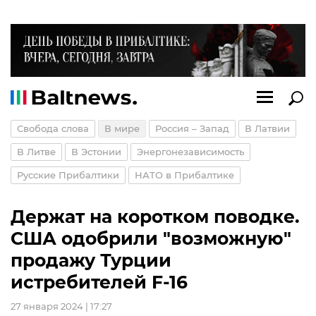
Свобода слова
В мире
Россия – Запад
В Латвии
В Литве
В Эстонии
Энергонезависимость
Русские Прибалтики
НАТО в Прибалтике
Держат на коротком поводке.
США одобрили "возможную"
продажу Турции
истребителей F-16
27 января 2024 | 17:27