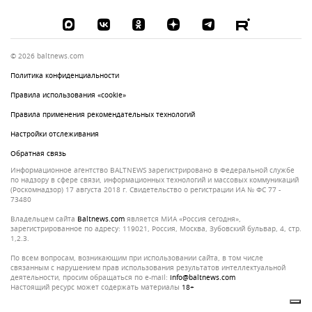
© 2026 baltnews.com
Политика конфиденциальности
Правила использования «cookie»
Правила применения рекомендательных технологий
Настройки отслеживания
Обратная связь
Информационное агентство BALTNEWS зарегистрировано в Федеральной службе
по надзору в сфере связи, информационных технологий и массовых коммуникаций
(Роскомнадзор) 17 августа 2018 г. Свидетельство о регистрации ИА № ФС 77 -
73480
Владельцем сайта
baltnews.com
является МИА «Россия сегодня»,
зарегистрированное по адресу: 119021, Россия, Москва, Зубовский бульвар, 4, стр.
1,2.3.
По всем вопросам, возникающим при использовании сайта, в том числе
связанным с нарушением прав использования результатов интеллектуальной
деятельности, просим обращаться по e-mail:
info@baltnews.com
Настоящий ресурс может содержать материалы
18+