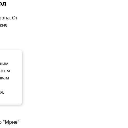
од
рона. Он
ские
бшим
ежом
икам
я.
о "Мрие"