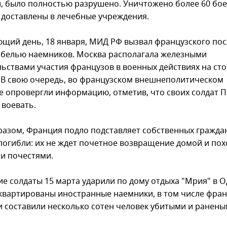
, было полностью разрушено. Уничтожено более 60 бое
 доставлены в лечебные учреждения.
ющий день, 18 января, МИД РФ вызвал французского пос
гибелью наемников. Москва располагала железными
льствами участия французов в военных действиях на ст
 В свою очередь, во французском внешнеполитическом
е опровергли информацию, отметив, что своих солдат 
 воевать.
разом, Франция подло подставляет собственных гражда
погибли: их не ждет почетное возвращение домой и пох
и почестями.
е солдаты 15 марта ударили по дому отдыха "Мрия" в Од
квартированы иностранные наемники, в том числе фран
и составили несколько сотен человек убитыми и ранены