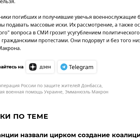
ельзя.
ники погибших и получившие увечья военнослужащие б
ы подавать массовые иски. Их рассмотрение, а также 
ого" вопроса в СМИ грозит усугублением политического
 гражданскими протестами. Они подорвут и без того ни
Макрона.
айтесь на
операция России по защите жителей Донбасса
,
ая военная помощь Украине
,
Эмманюэль Макрон
КИ ПО ТЕМЕ
нции назвали цирком создание коалици