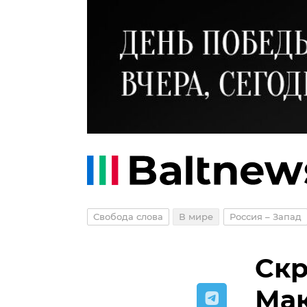
Свобода слова
В мире
Россия – Запад
Скр
Мак