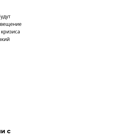
удут
освещение
 кризиса
зкий
и с