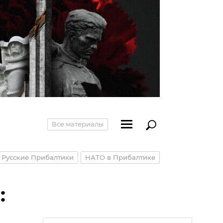
Все материалы
Русские Прибалтики
НАТО в Прибалтике
: