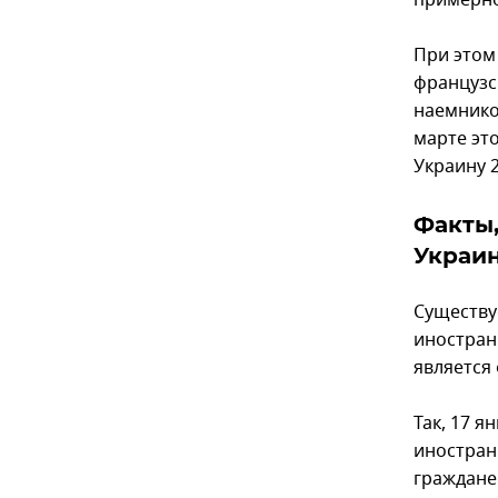
примерно
При этом
французс
наемнико
марте это
Украину 
Факты,
Украи
Существу
иностран
является
Так, 17 я
иностран
граждане.