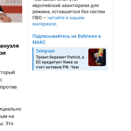
ануэля
ри
оторый
 с
 против
фициально
ным на
ы. Это