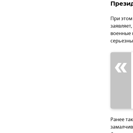
Прези
При этом
заявляет
военные н
серьезны
Ранее та
замалчив