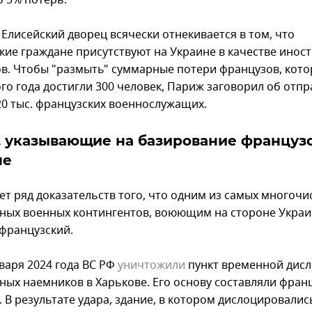
 5% потерь.
 Елисейский дворец всячески отнекивается в том, что
кие граждане присутствуют на Украине в качестве инос
в. Чтобы "размыть" суммарные потери французов, кото
го года достигли 300 человек, Париж заговорил об отпр
20 тыс. французских военнослужащих.
 указывающие на базирование французо
не
ет ряд доказательств того, что одним из самых многоч
ных военных контингентов, воюющим на стороне Украи
 французский.
нваря 2024 года ВС РФ
уничтожили
пункт временной дис
ных наемников в Харькове. Его основу составляли фран
 В результате удара, здание, в котором дислоцировалис