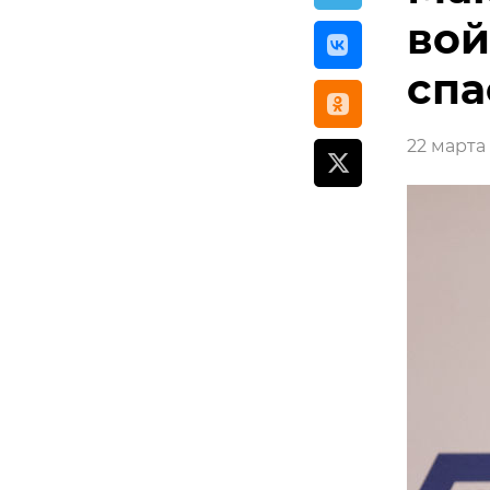
вой
спа
22 марта 