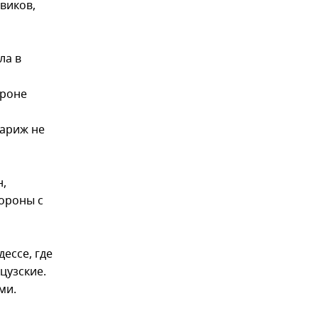
виков,
ла в
ороне
Париж не
н,
ороны с
ессе, где
цузские.
ми.