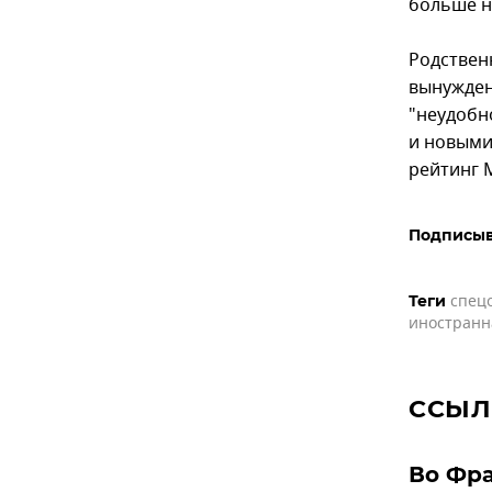
больше н
Родствен
вынужден
"неудобн
и новыми
рейтинг 
Подписыв
спец
Теги
иностранн
ССЫЛ
Во Фра