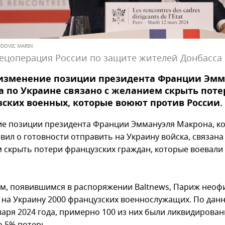
LUDOVIC MARIN
ецоперация России по защите жителей Донбасса
 изменение позиции президента Франции Эмм
 по Украине связано с желанием скрыть поте
ских военных, которые воюют против России.
е позиции президента Франции Эммануэля Макрона, к
вил о готовности отправить на Украину войска, связана
 скрыть потери французских граждан, которые воевали
м, появившимся в распоряжении Baltnews, Париж нео
 на Украину 2000 французских военнослужащих. По дан
варя 2024 года, примерно 100 из них были ликвидирован