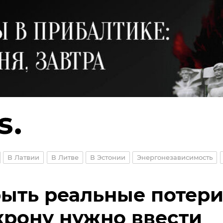
В Латвии
В Литве
В Эстонии
Энергонезависимость
ыть реальные потери
рону нужно ввести