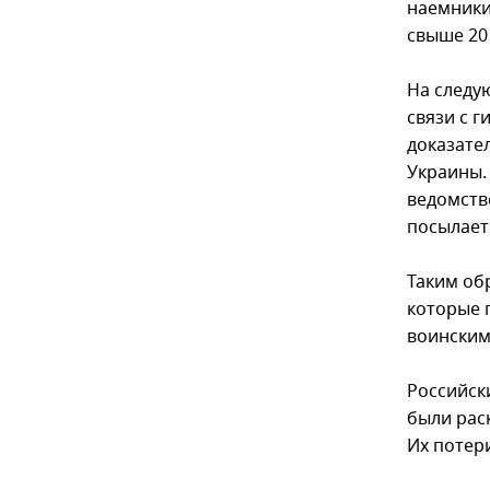
наемники
свыше 20
На следу
связи с 
доказате
Украины.
ведомств
посылает
Таким об
которые 
воинским
Российски
были рас
Их потер