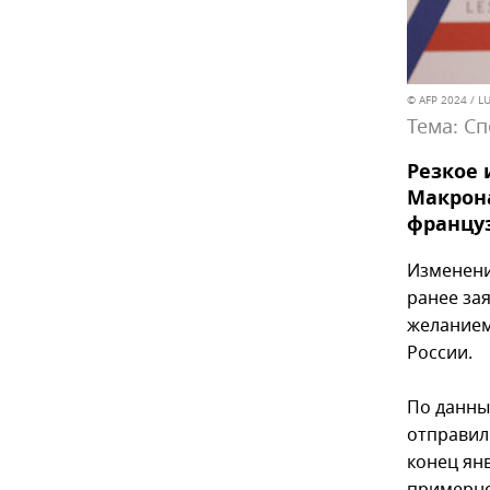
© AFP 2024 / 
Тема:
Сп
Резкое
Макрона
француз
Изменени
ранее зая
желанием
России.
По данны
отправил
конец ян