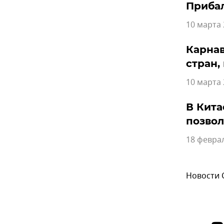
Прибал
10 марта 
Карнав
стран,
10 марта 
В Кита
позвол
18 феврал
Новости