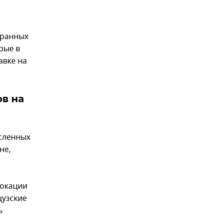
транных
рые в
авке на
в на
исленных
не,
локации
цузские
ь