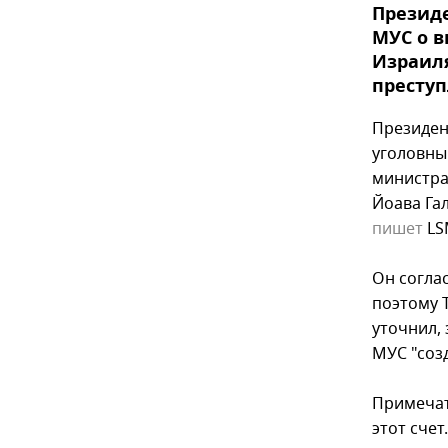
Президе
МУС о в
Израиля
преступ
Президен
уголовны
министра
Йоава Га
пишет
LS
Он соглас
поэтому 
уточнил,
МУС "соз
Примечат
этот сче