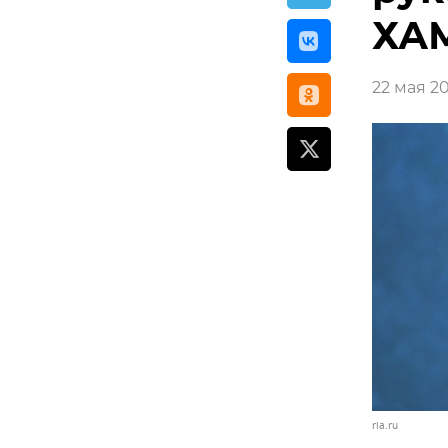
ХАМ
22 мая 20
ria.ru