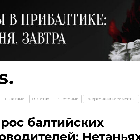
В Латвии
В Литве
В Эстонии
Энергонезависимость
рос балтийских
оводителей: Нетаньях