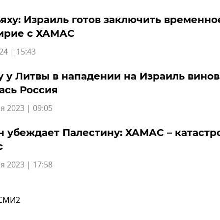
яху: Израиль готов заключить временно
ирие с ХАМАС
24 | 15:43
 у Литвы в нападении на Израиль вино
ась Россия
я 2023 | 09:05
 убеждает Палестину: ХАМАС – катастр
с
я 2023 | 17:58
 СМИ2