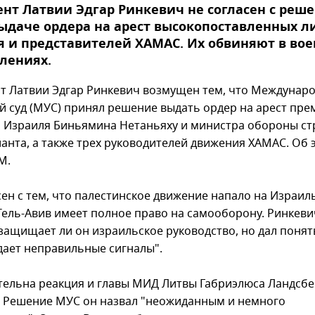
нт Латвии Эдгар Ринкевич не согласен с реш
ыдаче ордера на арест высокопоставленных л
 и представителей ХАМАС. Их обвиняют в во
лениях.
т Латвии Эдгар Ринкевич возмущен тем, что Междунар
й суд (МУС) принял решение выдать ордер на арест пре
 Израиля Биньямина Нетаньяху и министра обороны с
ланта, а также трех руководителей движения ХАМАС. Об 
M.
ен с тем, что палестинское движение напало на Израиль
Тель-Авив имеет полное право на самооборону. Ринкеви
 защищает ли он израильское руководство, но дал понят
дает неправильные сигналы".
ельна реакция и главы МИД Литвы Габриэлюса Ландсбе
т. Решение МУС он назвал "неожиданным и немного