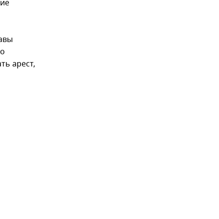
ние
лавы
ко
ть арест,
и