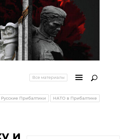
Все материалы
Русские Прибалтики
НАТО в Прибалтике
у и