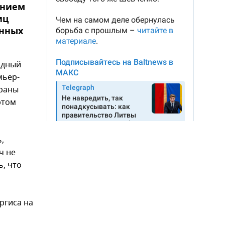
ением
иц
енных
одный
мьер-
траны
этом
,
ч не
ь, что
ргиса на