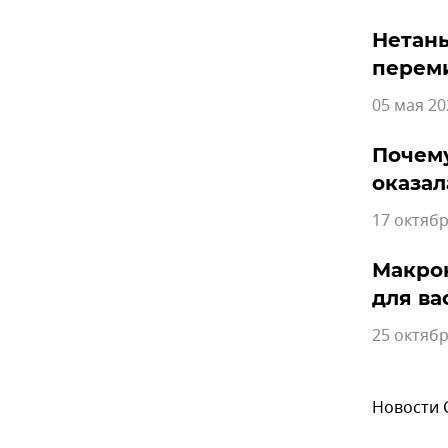
Нетань
перем
05 мая 20
Почему
оказал
17 октябр
Макрон
для ва
25 октябр
Новости