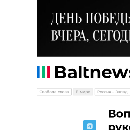
Свобода слова
В мире
Россия – Запад
Воп
рук