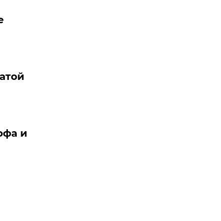
е
ватой
офа и