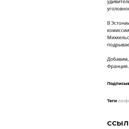
удивител
уголовног
В Эстони
комиссии
Михкельс
подрывае
Добавим,
Франция.
Подписыв
конф
Теги
ССЫЛ