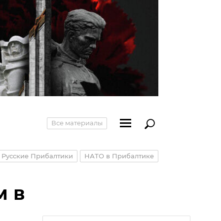
Все материалы
Русские Прибалтики
НАТО в Прибалтике
м в