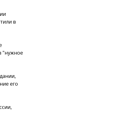
рии
тили в
е
в "нужное
дании,
ние его
ссии,