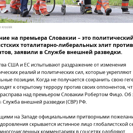
n Kroslák
ие на премьера Словакии – это политический
стских тоталитарно-либеральных элит против
тов, заявили в Службе внешней разведки.
тва США и ЕС испытывают раздражение от изменения
ических реалий и политических сил, которые укрепляют
ьные позиции. Когда не получается сохранить свою ге
ходят к открытому террору против своих оппонентов, ч
 расправа над премьером Словакии Робертом Фицо. Об
а
Служба внешней разведки (СВР) РФ.
ащими на Западе официальными притворными пожелан
доровления скрывается истинное лицо глобалистской се
 многочисленных комментариях в соцсетях одобряют