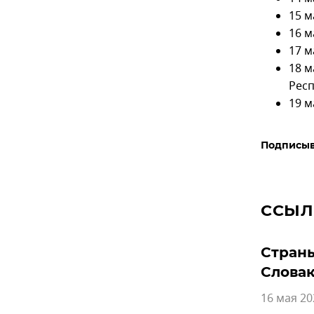
15 м
16 м
17 м
18 м
Респ
19 м
Подписыв
ССЫЛ
Страны
Слова
16 мая 20