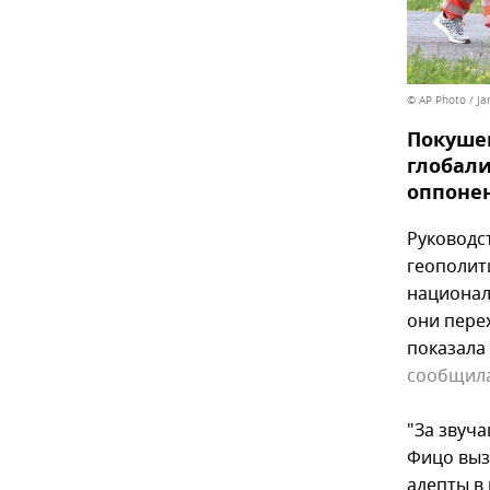
© AP Photo / Ja
Покушен
глобали
оппонен
Руководс
геополит
национал
они пере
показала
сообщил
"За звуч
Фицо выз
адепты в