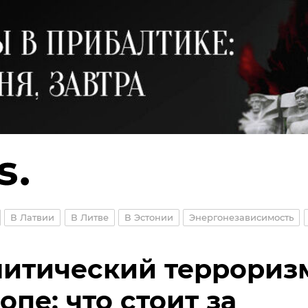
В Латвии
В Литве
В Эстонии
Энергонезависимость
итический террориз
опе: что стоит за