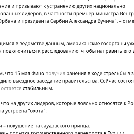
ение и призывают к устранению других национально
ованных лидеров, в частности премьер-министра Венг
Орбана и президента Сербии Александра Вучича", – отме
имся в ведомстве данным, американские госорганы уж
я подключиться к расследованию, чтобы направить его 
, что 15 мая Фицо
получил
ранения в ходе стрельбы в з
одило выездное заседание правительства. Сейчас состоя
я
остается
стабильным.
что на других лидеров, которые лояльно относятся к Ро
а устроена "охота":
я – покушение на саудовского принца.
ая – попытка государственного переворота в Турции.