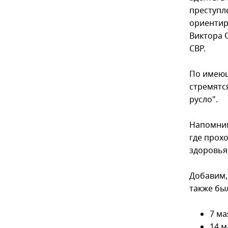
преступл
ориентир
Виктора 
СВР.
По имеющ
стремятс
русло".
Напомним
где прох
здоровь
Добавим, 
также был
7 ма
14 м