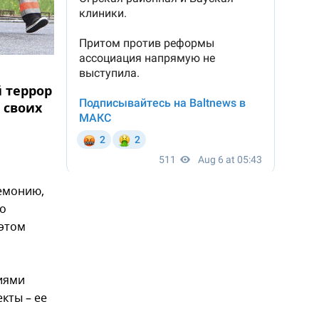
 террор
 своих
гемонию,
то
 этом
иями
кты – ее