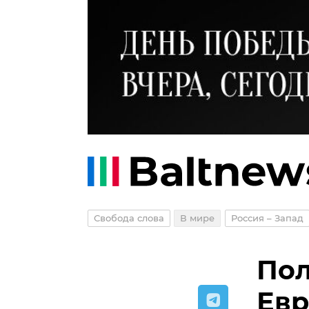
Свобода слова
В мире
Россия – Запад
Пол
Евр