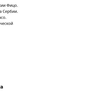
кии Фицо.
а Сербии.
асо.
ической
ра