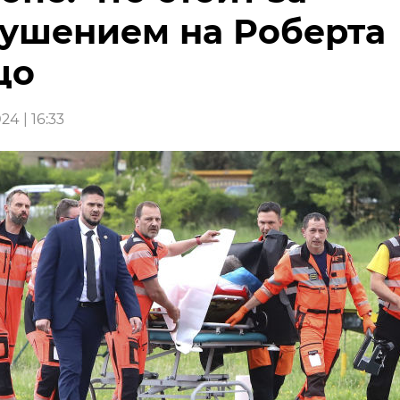
ушением на Роберта
цо
24 | 16:33