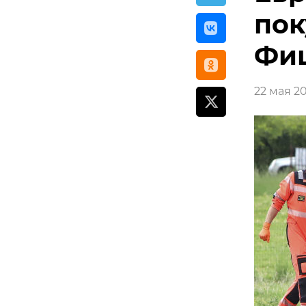
пок
Фи
22 мая 20