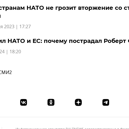
странам НАТО не грозит вторжение со 
и
я 2023 | 17:27
л НАТО и ЕС: почему пострадал Роберт
24 | 18:20
 СМИ2