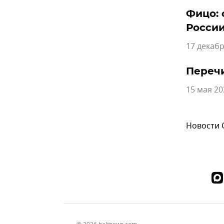
Фицо: 
Росси
17 декабр
Перечи
15 мая 20
Новости