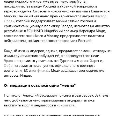
лидер тюркского мира, уже имеет некоторый опыт
посредничества между Россией и Украиной, например, в
зерновой сделке. Со своей мирной миссией визиты в Вашингтон,
Москву, Пекин и Киев нанес премьер-министр Венгрии
Виктор
Орбан
, который поддерживает тесные связи с Россией и
критикует санкционную политику Запада, несмотря на членство
республики в ЕС и НАТО. Индийский премьер Нарендра Моди,
также посетивший Киев и Москву, придерживается политики
нейтралитета, но заинтересован в торговле с Россией.
Каждый из этих лидеров, однако, предлагает помощь отнюдь не
из альтруистических побуждений, а преследует свои цели.
Эрдоган
стремится увеличить вес Турции на мировой арене,
Орбан
стремится не допустить официального военного
вовлечения ЕС в
конфликт
, а Моди защищает экономические
интересы Индии.
От медиации осталось одно "медиа"
Политолог Анатолий Вассерман пояснил в разговоре с Baltnews,
чего добиваются некоторые мировые лидеры, пытаясь
выступить в роли медиаторов в
конфликте
.
– Роль миротворца в современном мире приветствуется, и