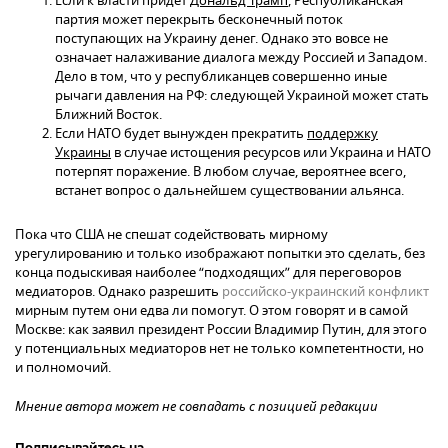
Если к власти придет
Дональд Трамп
, Республиканская
партия может перекрыть бесконечный поток
поступающих на Украину денег. Однако это вовсе не
означает налаживание диалога между Россией и Западом.
Дело в том, что у республиканцев совершенно иные
рычаги давления на РФ: следующей Украиной может стать
Ближний Восток.
Если НАТО будет вынужден прекратить
поддержку
Украины
в случае истощения ресурсов или Украина и НАТО
потерпят поражение. В любом случае, вероятнее всего,
встанет вопрос о дальнейшем существовании альянса.
Пока что США не спешат содействовать мирному
урегулированию и только изображают попытки это сделать, без
конца подыскивая наиболее “подходящих” для переговоров
медиаторов. Однако разрешить
российско-украинский конфликт
мирным путем они едва ли помогут. О этом говорят и в самой
Москве: как заявил президент России Владимир Путин, для этого
у потенциальных медиаторов нет не только компетентности, но
и полномочий.
Мнение автора может не совпадать с позицией редакции