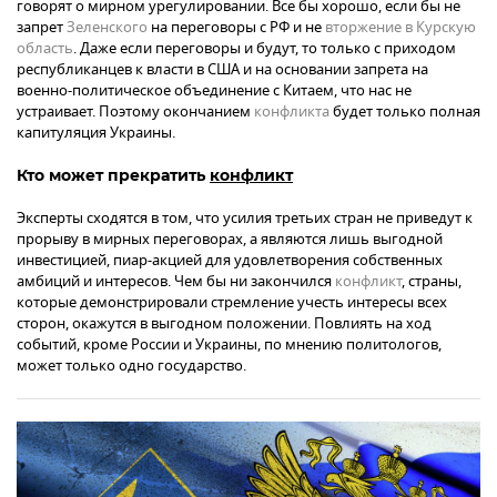
говорят о мирном урегулировании. Все бы хорошо, если бы не
запрет
Зеленского
на переговоры с РФ и не
вторжение в Курскую
область
. Даже если переговоры и будут, то только с приходом
республиканцев к власти в США и на основании запрета на
военно-политическое объединение с Китаем, что нас не
устраивает. Поэтому окончанием
конфликта
будет только полная
капитуляция Украины.
Кто может прекратить
конфликт
Эксперты сходятся в том, что усилия третьих стран не приведут к
прорыву в мирных переговорах, а являются лишь выгодной
инвестицией, пиар-акцией для удовлетворения собственных
амбиций и интересов. Чем бы ни закончился
конфликт
, страны,
которые демонстрировали стремление учесть интересы всех
сторон, окажутся в выгодном положении. Повлиять на ход
событий, кроме России и Украины, по мнению политологов,
может только одно государство.