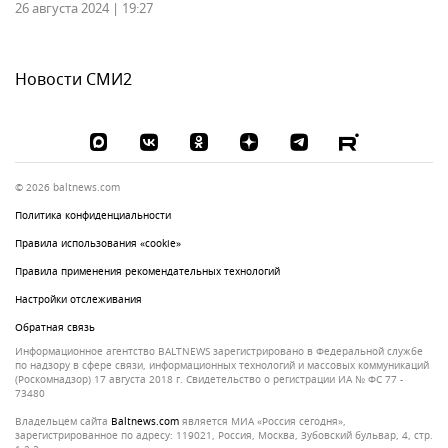
26 августа 2024 | 19:27
Новости СМИ2
© 2026 baltnews.com
Политика конфиденциальности
Правила использования «cookie»
Правила применения рекомендательных технологий
Настройки отслеживания
Обратная связь
Информационное агентство BALTNEWS зарегистрировано в Федеральной службе
по надзору в сфере связи, информационных технологий и массовых коммуникаций
(Роскомнадзор) 17 августа 2018 г. Свидетельство о регистрации ИА № ФС 77 -
73480
Владельцем сайта
baltnews.com
является МИА «Россия сегодня»,
зарегистрированное по адресу: 119021, Россия, Москва, Зубовский бульвар, 4, стр.