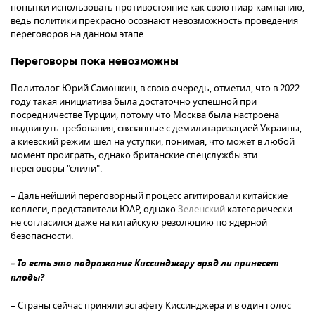
попытки использовать противостояние как свою пиар-кампанию,
ведь политики прекрасно осознают невозможность проведения
переговоров на данном этапе.
Переговоры пока невозможны
Политолог Юрий Самонкин, в свою очередь, отметил, что в 2022
году такая инициатива была достаточно успешной при
посредничестве Турции, потому что Москва была настроена
выдвинуть требования, связанные с демилитаризацией Украины,
а киевский режим шел на уступки, понимая, что может в любой
момент проиграть, однако британские спецслужбы эти
переговоры "слили".
– Дальнейший переговорный процесс агитировали китайские
коллеги, представители ЮАР, однако
Зеленский
категорически
не согласился даже на китайскую резолюцию по ядерной
безопасности.
– То есть это подражание Киссинджеру вряд ли принесет
плоды?
– Страны сейчас приняли эстафету Киссинджера и в один голос