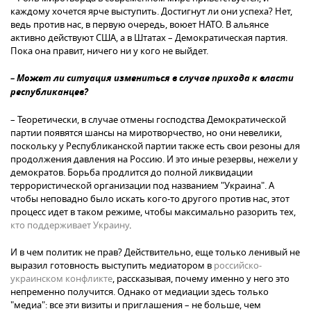
каждому хочется ярче выступить. Достигнут ли они успеха? Нет,
ведь против нас, в первую очередь, воюет НАТО. В альянсе
активно действуют США, а в Штатах – Демократическая партия.
Пока она правит, ничего ни у кого не выйдет.
– Может ли ситуация измениться в случае прихода к власти
республиканцев?
– Теоретически, в случае отмены господства Демократической
партии появятся шансы на миротворчество, но они невелики,
поскольку у Республиканской партии также есть свои резоны для
продолжения давления на Россию. И это иные резервы, нежели у
демократов. Борьба продлится до полной ликвидации
террористической организации под названием "Украина". А
чтобы неповадно было искать кого-то другого против нас, этот
процесс идет в таком режиме, чтобы максимально разорить тех,
кто поддерживает Украину
.
И в чем политик не прав? Действительно, еще только ленивый не
выразил готовность выступить медиатором в
российско-
украинском конфликте
, рассказывая, почему именно у него это
непременно получится. Однако от медиации здесь только
"медиа": все эти визиты и приглашения – не больше, чем