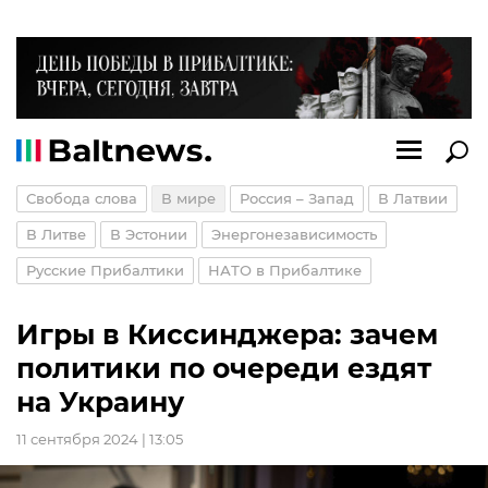
Свобода слова
В мире
Россия – Запад
В Латвии
В Литве
В Эстонии
Энергонезависимость
Русские Прибалтики
НАТО в Прибалтике
Игры в Киссинджера: зачем
политики по очереди ездят
на Украину
11 сентября 2024 | 13:05