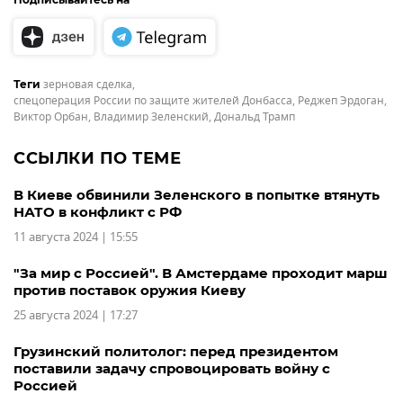
Подписывайтесь на
зерновая сделка
,
Теги
спецоперация России по защите жителей Донбасса
,
Реджеп Эрдоган
,
Виктор Орбан
,
Владимир Зеленский
,
Дональд Трамп
ССЫЛКИ ПО ТЕМЕ
В Киеве обвинили Зеленского в попытке втянуть
НАТО в конфликт с РФ
11 августа 2024 | 15:55
"За мир с Россией". В Амстердаме проходит марш
против поставок оружия Киеву
25 августа 2024 | 17:27
Грузинский политолог: перед президентом
поставили задачу спровоцировать войну с
Россией