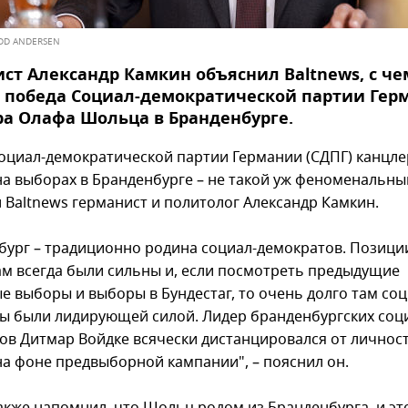
ODD ANDERSEN
ст Александр Камкин объяснил Baltnews, с че
а победа Социал-демократической партии Гер
а Олафа Шольца в Бранденбурге.
оциал-демократической партии Германии (СДПГ) канцл
а выборах в Бранденбурге – не такой уж феноменальный
л Baltnews германист и политолог Александр Камкин.
бург – традиционно родина социал-демократов. Позици
ам всегда были сильны и, если посмотреть предыдущие
е выборы и выборы в Бундестаг, то очень долго там соц
ы были лидирующей силой. Лидер бранденбургских соц
ов Дитмар Войдке всячески дистанцировался от личнос
а фоне предвыборной кампании", – пояснил он.