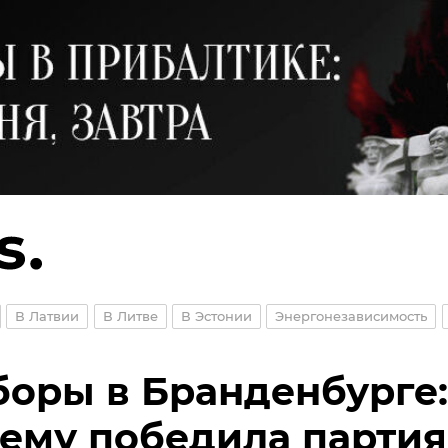
В Латвии
В Литве
В Эстонии
Энергонезависимость
оры в Бранденбурге:
ему победила партия