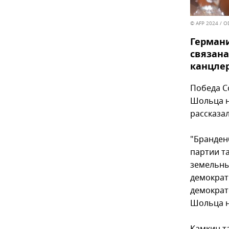
© AFP 2024 / 
Германи
связан
канцлер
Победа С
Шольца н
рассказа
"Бранден
партии т
земельны
демократ
демократ
Шольца н