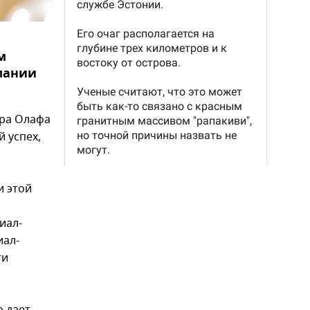
м
мании
ера Олафа
 успех,
и этой
иал-
иал-
ти