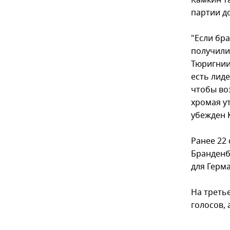
Камкин т
партии д
"Если бр
получили 
Тюригнии
есть лид
чтобы во
хромая ут
убежден 
Ранее 22
Бранденбу
для Герма
На треть
голосов, 