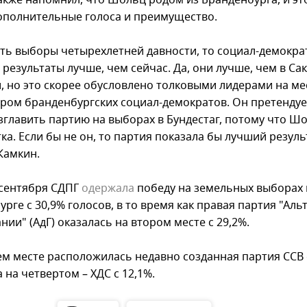
акже напомнил, что Шольц родом из Бранденбурга, и эт
ополнительные голоса и преимущество.
ать выборы четырехлетней давности, то социал-демокра
результаты лучше, чем сейчас. Да, они лучше, чем в Са
, но это скорее обусловлено толковыми лидерами на мес
ером бранденбургских социал-демократов. Он претендует
зглавить партию на выборах в Бундестаг, потому что Ш
ка. Если бы не он, то партия показала бы лучший результ
Камкин.
 сентября СДПГ
одержала
победу на земельных выборах 
рге с 30,9% голосов, в то время как правая партия "Ал
нии" (АдГ) оказалась на втором месте с 29,2%.
ем месте расположилась недавно созданная партия ССВ 
а на четвертом – ХДС с 12,1%.