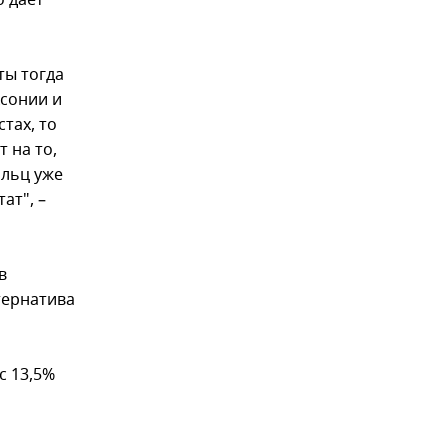
о дает
ты тогда
ксонии и
тах, то
 на то,
ольц уже
ат", –
в
ьтернатива
с 13,5%