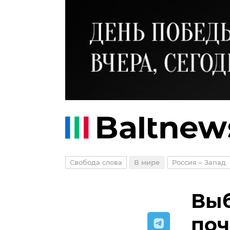
Свобода слова
В мире
Россия – Запад
Выб
поч