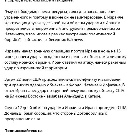
в Сирии, в Красном море и так далее.
"Ему необходимо время, ресурсы, силы для восстановления
утраченного и поэтому в войне он не заинтересован. В Израиле
же ситуация другая, здесь войны и обмены ударами с Ираном
превратились в непременный инструмент премьер-министра
Нетаньяху, в том числе в рамках внутренней политической
борьбы", – объяснил собеседник Baltnews.
Израиль начал военную операцию против Ирана в ночь на 13
июня, нанеся удары по ядерным и военным объектам и личному
составу иранской армии. Иран ответил на атаку, нанеся ракетный
удар по израильской территории.
Затем 22 июня США присоединились к конфликту и атаковали
три иранских ядерных объекта – в Фордо, Натанзе и Исфахане. В
ответ Иран нанес удар по крупнейшему военному объекту США
на Ближнем Востоке – авиабазе Аль-Удейд в Катаре.
Спустя 12 дней обмена ударами Израиля и Ирана президент США
Дональд Трамп сообщил, что стороны договорились о
прекращении огня.
Подписывайтесь на