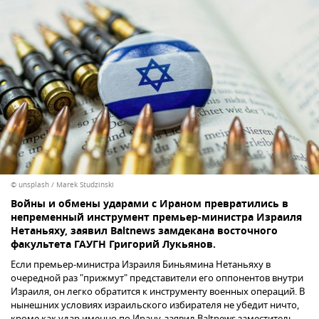
© unsplash / Marek Studzinski
Войны и обмены ударами с Ираном превратились в
непременный инструмент премьер-министра Израиля
Нетаньяху, заявил Baltnews замдекана восточного
факультета ГАУГН Григорий Лукьянов.
Если премьер-министра Израиля Биньямина Нетаньяху в
очередной раз "прижмут" представители его оппонентов внутри
Израиля, он легко обратится к инструменту военных операций. В
нынешних условиях израильского избирателя не убедит ничто,
кроме как удар именно по Ирану, заявил Baltnews заместитель