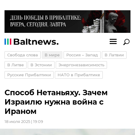
Свобода слова
В мире
Россия – Запад
В Латвии
В Литве
В Эстонии
Энергонезависимость
Русские Прибалтики
НАТО в Прибалтике
Способ Нетаньяху. Зачем
Израилю нужна война с
Ираном
18 июля 2025 | 19:09