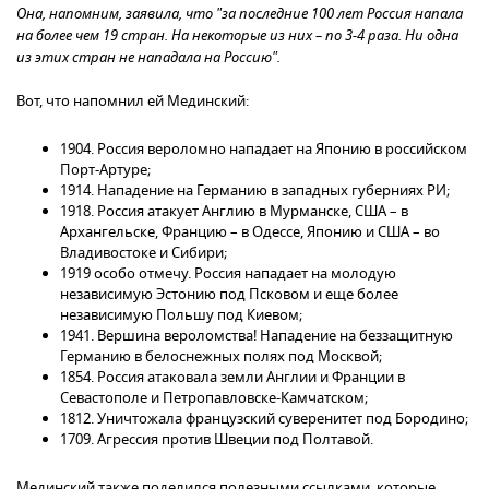
Она, напомним, заявила, что "за последние 100 лет Россия напала
на более чем 19 стран. На некоторые из них – по 3-4 раза. Ни одна
из этих стран не нападала на Россию".
Вот, что напомнил ей Мединский:
1904. Россия вероломно нападает на Японию в российском
Порт-Артуре;
1914. Нападение на Германию в западных губерниях РИ;
1918. Россия атакует Англию в Мурманске, США – в
Архангельске, Францию – в Одессе, Японию и США – во
Владивостоке и Сибири;
1919 особо отмечу. Россия нападает на молодую
независимую Эстонию под Псковом и еще более
независимую Польшу под Киевом;
1941. Вершина вероломства! Нападение на беззащитную
Германию в белоснежных полях под Москвой;
1854. Россия атаковала земли Англии и Франции в
Севастополе и Петропавловске-Камчатском;
1812. Уничтожала французский суверенитет под Бородино;
1709. Агрессия против Швеции под Полтавой.
Мединский также поделился полезными ссылками, которые