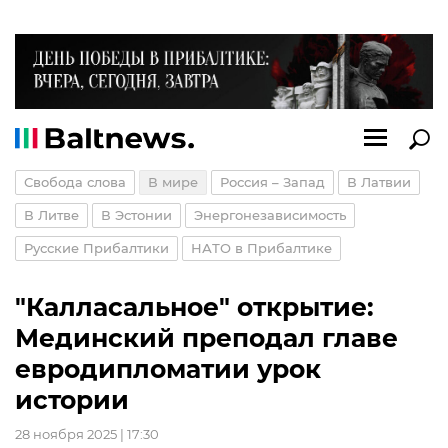
Свобода слова
В мире
Россия – Запад
В Латвии
В Литве
В Эстонии
Энергонезависимость
Русские Прибалтики
НАТО в Прибалтике
"Калласальное" открытие:
Мединский преподал главе
евродипломатии урок
истории
28 ноября 2025 | 17:30