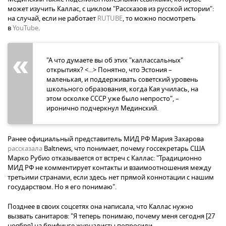
может изучить Каллас, с циклом "Рассказов из русской истории":
на случай, если не работает
RUTUBE
, то можно посмотреть
в
YouTube
.
"А что думаете вы об этих "каллассальных"
открытиях? <...> Понятно, что Эстония –
маленькая, и поддерживать советский уровень
школьного образования, когда Кая училась, на
этом осколке СССР уже было непросто", –
иронично подчеркнул Мединский.
Ранее официальный представитель МИД РФ Мария Захарова
рассказала
Baltnews, что понимает, почему госсекретарь США
Марко Рубио отказывается от встреч с Каллас: "Традиционно
МИД РФ не комментирует контакты и взаимоотношения между
третьими странами, если здесь нет прямой коннотации с нашим
государством. Но я его понимаю".
Позднее в своих соцсетях она написала, что Каллас нужно
вызвать санитаров: "Я теперь понимаю, почему меня сегодня [27
ноября] на брифинге журналисты попросили