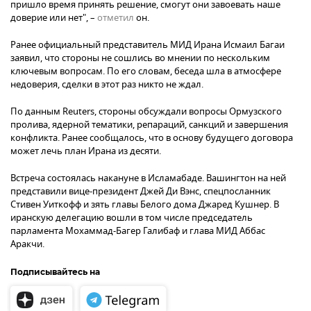
пришло время принять решение, смогут они завоевать наше
доверие или нет", –
отметил
он.
Ранее официальный представитель МИД Ирана Исмаил Багаи
заявил, что стороны не сошлись во мнении по нескольким
ключевым вопросам. По его словам, беседа шла в атмосфере
недоверия, сделки в этот раз никто не ждал.
По данным Reuters, стороны обсуждали вопросы Ормузского
пролива, ядерной тематики, репараций, санкций и завершения
конфликта. Ранее сообщалось, что в основу будущего договора
может лечь план Ирана из десяти.
Встреча состоялась накануне в Исламабаде. Вашингтон на ней
представили вице-президент Джей Ди Вэнс, спецпосланник
Стивен Уиткофф и зять главы Белого дома Джаред Кушнер. В
иранскую делегацию вошли в том числе председатель
парламента Мохаммад-Багер Галибаф и глава МИД Аббас
Аракчи.
Подписывайтесь на