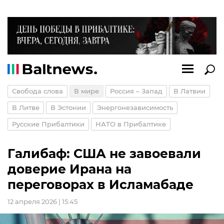
Свобода слова
В мире
Россия – Запад
В Латвии
В Литве
В Эстонии
Энергонезависимость
Русские Прибалтики
НАТО в Прибалтике
Галибаф: США не завоевали
доверие Ирана на
переговорах в Исламабаде
12 апреля 2026 | 15:45