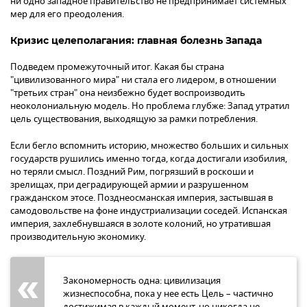
ни одно западное правительство не предпринимает системных
мер для его преодоления.
Кризис целеполагания: главная болезнь Запада
Подведем промежуточный итог. Какая бы страна
"цивилизованного мира" ни стала его лидером, в отношении
"третьих стран" она неизбежно будет воспроизводить
неоколониальную модель. Но проблема глубже: Запад утратил
цель существования, выходящую за рамки потребления.
Если бегло вспомнить историю, множество больших и сильных
государств рушились именно тогда, когда достигали изобилия,
но теряли смысл. Поздний Рим, погрязший в роскоши и
зрелищах, при деградирующей армии и разрушенном
гражданском этосе. Позднеосманская империя, застывшая в
самодовольстве на фоне индустриализации соседей. Испанская
империя, захлебнувшаяся в золоте колоний, но утратившая
производительную экономику.
Закономерность одна: цивилизация
жизнеспособна, пока у нее есть Цель – частично
достижимая в каждый момент, но никогда не