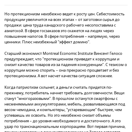
Но протекционизм неизбежно ведет к росту цен. Себестоимость
продукции увеличится на всех этапах – от заготовки сырья до
продажи: цена труда канадского рабочего несопоставима с
азиатской. В сфере госзаказов это скажется на людях через
повышение налогов. В сфере потребления – напрямую, через
ценники. Плюс неизбежный "эффект домино".
Старший экономист Montreal Economic Institute Винсент Гелосо
предупреждает, что "протекционизм приведет к коррупции и
снизит качество товаров из-за падения конкуренции". С тезисом о
коррупции можно спорить – она прекрасно процветает и без
протекционизма. А вот насчет качества ситуация сложнее.
Когда патриотизм схлынет, а деньги считать придется по-
прежнему, потребитель начнет требовать долговечности. Вещи
станут "многоразовыми". В прошлом останутся смартфоны с
несменяемыми аккумуляторами, мебель, разваливающаяся под
весом чемодана, и компьютеры, "устаревающие" быстрее, чем
успеваешь их освоить. Но это неизбежно снизит объемы
потребления – до уровня необходимого и достаточного. А это
удар по транснациональным корпорациям. Вот первая причина,