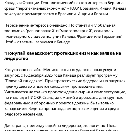
Канады и Франции. Геополитический вектор интересов Берлина
среди "перспективных экономик" – ЮАР, Бразилия, Индия. Канада
тоже уже присматривается к Бразилии, Индии и Японии.
Пересечение интересов очевидно. Но станет ли глобальная
экономика "равноправной" и "многополярной", если роль
планетарного лидера получит Канада, Франция или Германия?
Чтобы ответить, вернемся к Канаде.
"Покупай канадское": протекционизм как заявка на
лидерство
Как указано на сайте Министерства государственных услуг и
закупок, с 16 декабря 2025 года Канада реализует программу
"Покупай канадское". При стратегических федеральных закупках
преимущество отдается канадским производителям.
Учитывается не только происхождение сырья и комплектующих,
но и вклад в НИОКР. Сталь, алюминий и древесина для крупных
федеральных и оборонных проектов должны быть только
канадскими. Ведется пропаганда импортозамещения и среди
рядового населения.
Для страны, претендующей на лидерство, это логично. Пока