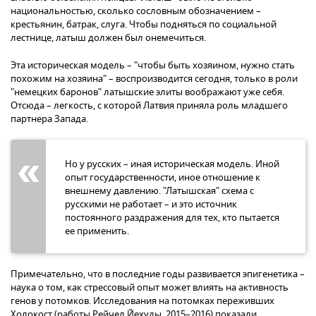
национальностью, сколько сословным обозначением –
крестьянин, батрак, слуга. Чтобы подняться по социальной
лестнице, латыш должен был онемечиться.
Эта историческая модель – "чтобы быть хозяином, нужно стать
похожим на хозяина" – воспроизводится сегодня, только в роли
"немецких баронов" латышские элиты воображают уже себя.
Отсюда – легкость, с которой Латвия приняла роль младшего
партнера Запада.
Но у русских – иная историческая модель. Иной
опыт государственности, иное отношение к
внешнему давлению. "Латышская" схема с
русскими не работает – и это источник
постоянного раздражения для тех, кто пытается
ее применить.
Примечательно, что в последние годы развивается эпигенетика –
наука о том, как стрессовый опыт может влиять на активность
генов у потомков. Исследования на потомках переживших
Холокост (работы Рейчел Йехуды, 2015–2016) показали