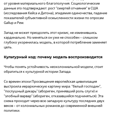
от уровня материального благополучия. Социологические
данные это подтверждают: рост "смертей отчаяния" в США
(исследования Кейса и Дитона), эпидемия одиночества, падение
показателей субъективной осмысленности жизни по опросам
Gallup и Pew.
Запад не может преодолеть этот кризис, не изменившись
кардинально. Но меняться он уже не способен – слишком
глубоко укоренилась модель, в которой потребление заменяет
цель.
Культурный код: почему модель воспроизводится
Чтобы понять устойчивость неоколониальной модели, стоит
обратиться к культурной истории Запада.
Со времен эпохи Просвещения европейская цивилизация
выстроила иерархическую картину мира: "белый господин",
"послушный дикарь" (абориген, принявший роль слуги) и
"злобный варвар" (абориген, отказавшийся подчиняться). Эта
схема проходит через всю западную культуру последних двух
веков – от колониальных романов до современной внешней
политики.