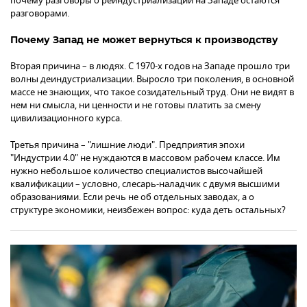
почему разговоры о реиндустриализации на Западе остаются
разговорами.
Почему Запад не может вернуться к производству
Вторая причина – в людях. С 1970-х годов на Западе прошло три
волны деиндустриализации. Выросло три поколения, в основной
массе не знающих, что такое созидательный труд. Они не видят в
нем ни смысла, ни ценности и не готовы платить за смену
цивилизационного курса.
Третья причина – "лишние люди". Предприятия эпохи
"Индустрии 4.0" не нуждаются в массовом рабочем классе. Им
нужно небольшое количество специалистов высочайшей
квалификации – условно, слесарь-наладчик с двумя высшими
образованиями. Если речь не об отдельных заводах, а о
структуре экономики, неизбежен вопрос: куда деть остальных?