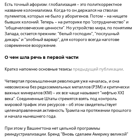
Есть точный афоризм: глобализация – это политкорректное
название колониализма. Когда-то он держался на стволах
пулеметов, которых не было у аборигенов. Потом – на нищете
бывших колоний. Теперь – на риторике про "сотрудничество" и
"общечеловеческие ценности". Но устройство мира, по понятиям
Запада, остается прежним: "белый господин", "послушный
дикарь" и "злобный варвар", для которого всегда наготове
современное вооружение.
О чем шла речь в первой части
Кратко напомню основные тезисы
предыдущей публикации
.
Четвертая промышленная революция уже началась, и она
невозможна без редкоземельных металлов (РЗМ) и критически
важных минералов (КМ) – их все чаще называют "нефтью XXI
века". Соединенные Штаты стремятся взять под контроль
мировой трафик этих ресурсов – об этом свидетельствует
целенаправленная активность Трампа на протяжении прошлого
и начала нынешнего года.
При этом у Вашингтона нет цельной программы
реиндустриализации. Бренд "Вновь сделаем Америку великой"