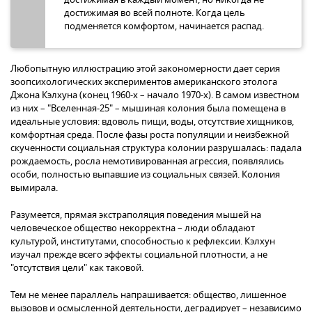
достижимая во всей полноте. Когда цель
подменяется комфортом, начинается распад.
Любопытную иллюстрацию этой закономерности дает серия
зоопсихологических экспериментов американского этолога
Джона Кэлхуна (конец 1960-х – начало 1970-х). В самом известном
из них – "Вселенная-25" – мышиная колония была помещена в
идеальные условия: вдоволь пищи, воды, отсутствие хищников,
комфортная среда. После фазы роста популяции и неизбежной
скученности социальная структура колонии разрушалась: падала
рождаемость, росла немотивированная агрессия, появлялись
особи, полностью выпавшие из социальных связей. Колония
вымирала.
Разумеется, прямая экстраполяция поведения мышей на
человеческое общество некорректна – люди обладают
культурой, институтами, способностью к рефлексии. Кэлхун
изучал прежде всего эффекты социальной плотности, а не
"отсутствия цели" как таковой.
Тем не менее параллель напрашивается: общество, лишенное
вызовов и осмысленной деятельности, деградирует – независимо