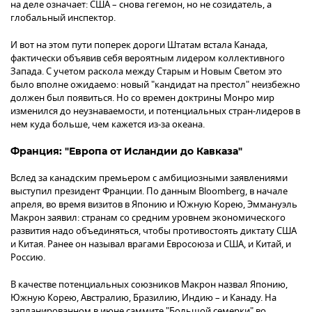
на деле означает: США – снова гегемон, но не созидатель, а
глобальный инспектор.
И вот на этом пути поперек дороги Штатам встала Канада,
фактически объявив себя вероятным лидером коллективного
Запада. С учетом раскола между Старым и Новым Светом это
было вполне ожидаемо: новый "кандидат на престол" неизбежно
должен был появиться. Но со времен доктрины Монро мир
изменился до неузнаваемости, и потенциальных стран-лидеров в
нем куда больше, чем кажется из-за океана.
Франция: "Европа от Исландии до Кавказа"
Вслед за канадским премьером с амбициозными заявлениями
выступил президент Франции. По данным Bloomberg, в начале
апреля, во время визитов в Японию и Южную Корею, Эммануэль
Макрон заявил: странам со средним уровнем экономического
развития надо объединяться, чтобы противостоять диктату США
и Китая. Ранее он называл врагами Евросоюза и США, и Китай, и
Россию.
В качестве потенциальных союзников Макрон назвал Японию,
Южную Корею, Австралию, Бразилию, Индию – и Канаду. На
запланированном в июне саммите "Большой семерки" во