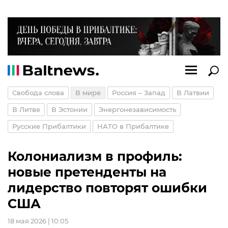
Свобода слова
В мире
Россия – Запад
В Латвии
В Литве
В Эстонии
Энергонезависимость
Русские Прибалтики
НАТО в Прибалтике
Колониализм в профиль:
новые претенденты на
лидерство повторят ошибки
США
18 мая 2026 | 10:05