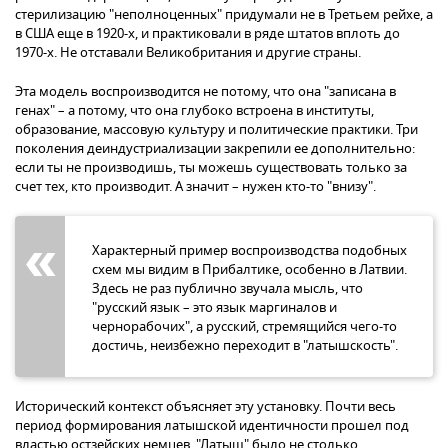
стерилизацию "неполноценных" придумали не в Третьем рейхе, а
в США еще в 1920-х, и практиковали в ряде штатов вплоть до
1970-х. Не отставали Великобритания и другие страны.
Эта модель воспроизводится не потому, что она "записана в
генах" – а потому, что она глубоко встроена в институты,
образование, массовую культуру и политические практики. Три
поколения деиндустриализации закрепили ее дополнительно:
если ты не производишь, ты можешь существовать только за
счет тех, кто производит. А значит – нужен кто-то "внизу".
Характерный пример воспроизводства подобных
схем мы видим в Прибалтике, особенно в Латвии.
Здесь не раз публично звучала мысль, что
"русский язык – это язык маргиналов и
чернорабочих", а русский, стремящийся чего-то
достичь, неизбежно переходит в "латышскость".
Исторический контекст объясняет эту установку. Почти весь
период формирования латышской идентичности прошел под
властью остзейских немцев. "Латыш" было не столько