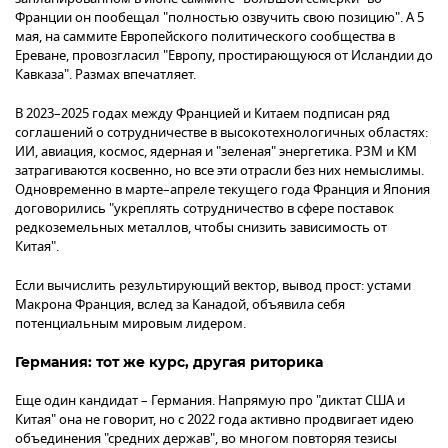
Франции он пообещал "полностью озвучить свою позицию". А 5
мая, на саммите Европейского политического сообщества в
Ереване, провозгласил "Европу, простирающуюся от Исландии до
Кавказа". Размах впечатляет.
В 2023–2025 годах между Францией и Китаем подписан ряд
соглашений о сотрудничестве в высокотехнологичных областях:
ИИ, авиация, космос, ядерная и "зеленая" энергетика. РЗМ и КМ
затрагиваются косвенно, но все эти отрасли без них немыслимы.
Одновременно в марте–апреле текущего года Франция и Япония
договорились "укреплять сотрудничество в сфере поставок
редкоземельных металлов, чтобы снизить зависимость от
Китая".
Если вычислить результирующий вектор, вывод прост: устами
Макрона Франция, вслед за Канадой, объявила себя
потенциальным мировым лидером.
Германия: тот же курс, другая риторика
Еще один кандидат – Германия. Напрямую про "диктат США и
Китая" она не говорит, но с 2022 года активно продвигает идею
объединения "средних держав", во многом повторяя тезисы