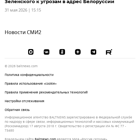
Зеленского к угрозам в адрес Белоруссии
31 мая 2026 | 15:15
Новости СМИ2
© 2026 baltnews.com
Политика конфиденциальности
Правила использования «cookie»
Правила применения рекомендательных технологий
Настройки отслеживания
Обратная связь
Информационное агентство BALTNEWS зарегистрировано в Федеральной службе
по надзору в сфере связи, информационных технологий и массовых коммуникаций
(Роскомнадзор) 17 августа 2018 г. Свидетельство о регистрации ИА № ФС 77 -
73480
Владельцем сайта
baltnews.com
является МИА «Россия сегодня»,