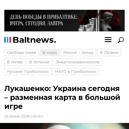
Свобода слова
В мире
Россия – Запад
В Латвии
В Литве
В Эстонии
Энергонезависимость
Русские Прибалтики
НАТО в Прибалтике
Лукашенко: Украина сегодня
– разменная карта в большой
игре
25 июня 2026 | 20:44