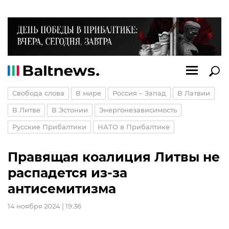
Свобода слова
В мире
Россия – Запад
В Латвии
В Литве
В Эстонии
Энергонезависимость
Русские Прибалтики
НАТО в Прибалтике
Правящая коалиция Литвы не
распадется из-за
антисемитизма
14 ноября 2024 | 19:36