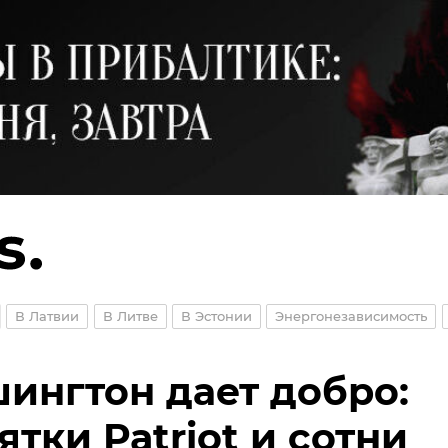
В Латвии
В Литве
В Эстонии
Энергонезависимость
ингтон дает добро:
ятки Patriot и сотни