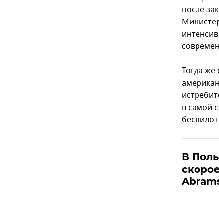
после за
Министер
интенсив
современ
Тогда же
американ
истребите
в самой 
беспилотн
В Пол
скорое
Abram