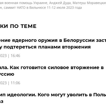
ая военная помощь Украине
,
Анджей Дуда
,
Матеуш Моравецки
н
,
саммит НАТО в Вильнюсе 11-12 июля 2023 года
КИ ПО ТЕМЕ
ние ядерного оружия в Белоруссии зас
у подтереться планами вторжения
023 | 16:46
зла. Как готовится силовое вторжение в
уссию
023 | 11:06
п идеологии. Кого могут уволить в Пол
аз