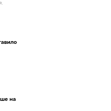
й
,
тавило
ьше на