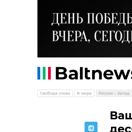
Свобода слова
В мире
Россия – Запад
Ваш
дес