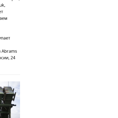
uk,
ет
ваем
упает
в Abrams
сии, 24