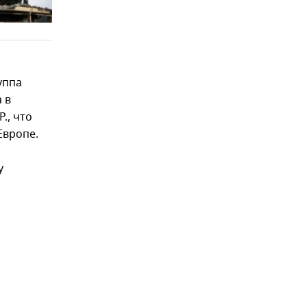
а
уппа
 в
., что
Европе.
у