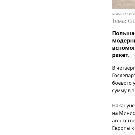
© Sputnik / Иг
Тема:
Сп
Польша 
модерни
вспомог
ракет.
В четвер
Госдепар
боевого 
сумму в 1
Накануне
на Минис
агентство
Европы к