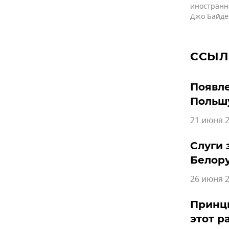
иностранн
Джо Байде
ССЫЛ
Появле
Польш
21 июня 2
Слуги 
Белор
26 июня 2
Принци
этот р