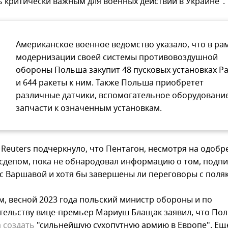
ь критически важным для военных действий в Украине".
Американское военное ведомство указало, что в ра
модернизации своей системы противовоздушной
обороны Польша закупит 48 пусковых установках Pat
и 644 ракеты к ним. Также Польша приобретет
различные датчики, вспомогательное оборудовани
запчасти к означенным установкам.
 Reuters подчеркнуло, что Пентагон, несмотря на одобр
осдепом, пока не обнародовал информацию о том, подпи
 с Варшавой и хотя бы завершены ли переговоры с поля
, весной 2023 года польский министр обороны и по
тельству вице-премьер Мариуш Блащак заявил, что По
 создать
"сильнейшую сухопутную армию в Европе". Еще