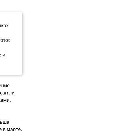
мках
riot
е и
ение
сан ли
ками.
льша
 в марте,