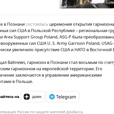
же в Познани
состоялась
церемония открытия гарнизон
ных сил США в Польской Республике – региональная гр
и Area Support Group Poland, ASG-P была преобразована
вооруженных сил США U. S. Army Garrison Poland, USAG-P
чески увеличило присутствие США и НАТО в Восточной 
щал Baltnews, гарнизон в Познани стал восьмым по счет
ским гарнизоном на европейской территории. Его
ачение заключается в управлении американскими
нтами в Польше.
айтесь на
операция России по защите жителей Донбасса
,