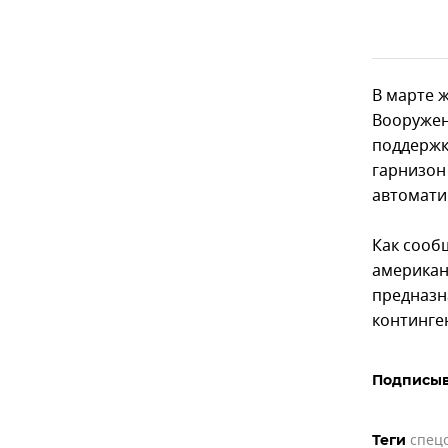
В марте 
Вооружен
поддержк
гарнизон 
автомати
Как сооб
американ
предназн
континге
Подписыв
спец
Теги