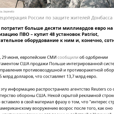
орь Зарембо
ецоперация России по защите жителей Донбасса
потратит больше десяти миллиардов евро на
зацию ПВО – купит 48 установок Patriot,
ательное оборудование к ним и, конечно, сот
г, 29 июня, европейские СМИ
сообщили
об одобрении
таментом США продажи Польше интегрированной сист
управления противовоздушной и противоракетной обор
5 млрд долларов, что составляет 13,7 млрд евро.
 эту информацию распространило агентство Reuters со 
терство обороны США. Некой скрытой рекламной строк
 вставило в свой материал фразу о том, что "интерес ст
 американскому вооружению возрос после того, как оно