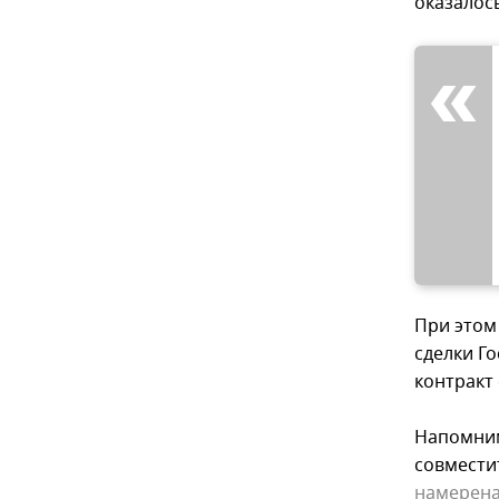
оказалос
При этом
сделки Г
контракт
Напомним
совмести
намерена