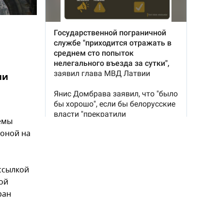
ни
емы
оной на
ссылкой
ой
ран