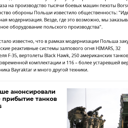
каза на производство тысячи боевых машин пехоты Bors
ство обороны Польши известило общественность: "Ид
ная модернизация. Везде, где это возможно, мы заказы
ное оборудование польского производства".
 стало известно, что в рамках модернизации Польша зак
ские реактивные системы залпового огня HIMARS, 32
ля F-35, вертолеты Black Hawk, 250 американских танко
современной комплектации и 116 – более устаревшей вер
ика Bayraktar и много другой техники.
ьше анонсировали
 прибытие танков
s