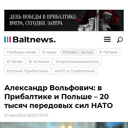
Свобода слова
В мире
Россия – Запад
В Латвии
В Литве
В Эстонии
Энергонезависимость
Русские Прибалтики
НАТО в Прибалтике
Александр Вольфович: в
Прибалтике и Польше – 20
тысяч передовых сил НАТО
20 декабря 2023 | 19:00