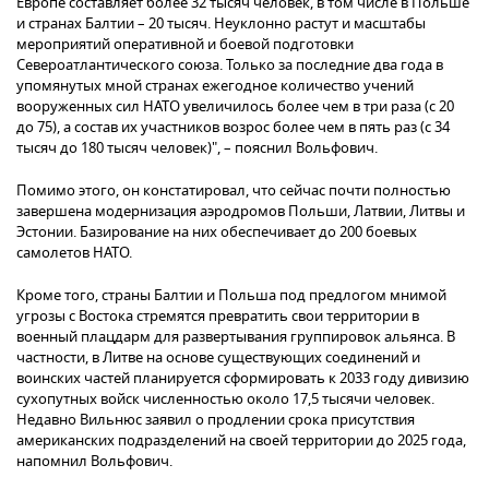
Европе составляет более 32 тысяч человек, в том числе в Польше
и странах Балтии – 20 тысяч. Неуклонно растут и масштабы
мероприятий оперативной и боевой подготовки
Североатлантического союза. Только за последние два года в
упомянутых мной странах ежегодное количество учений
вооруженных сил НАТО увеличилось более чем в три раза (с 20
до 75), а состав их участников возрос более чем в пять раз (с 34
тысяч до 180 тысяч человек)", – пояснил Вольфович.
Помимо этого, он констатировал, что сейчас почти полностью
завершена модернизация аэродромов Польши, Латвии, Литвы и
Эстонии. Базирование на них обеспечивает до 200 боевых
самолетов НАТО.
Кроме того, страны Балтии и Польша под предлогом мнимой
угрозы с Востока стремятся превратить свои территории в
военный плацдарм для развертывания группировок альянса. В
частности, в Литве на основе существующих соединений и
воинских частей планируется сформировать к 2033 году дивизию
сухопутных войск численностью около 17,5 тысячи человек.
Недавно Вильнюс заявил о продлении срока присутствия
американских подразделений на своей территории до 2025 года,
напомнил Вольфович.