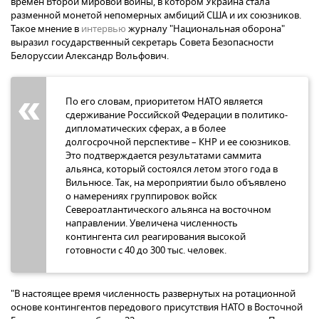
времен Второй мировой войны, в котором Украина стала
разменной монетой непомерных амбиций США и их союзников.
Такое мнение в
интервью
журналу "Национальная оборона"
выразил государственный секретарь Совета Безопасности
Белоруссии Александр Вольфович.
По его словам, приоритетом НАТО является
сдерживание Российской Федерации в политико-
дипломатических сферах, а в более
долгосрочной перспективе – КНР и ее союзников.
Это подтверждается результатами саммита
альянса, который состоялся летом этого года в
Вильнюсе. Так, на мероприятии было объявлено
о намерениях группировок войск
Североатлантического альянса на восточном
направлении. Увеличена численность
контингента сил реагирования высокой
готовности с 40 до 300 тыс. человек.
"В настоящее время численность развернутых на ротационной
основе контингентов передового присутствия НАТО в Восточной