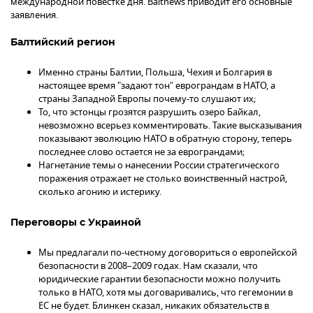
международной повестке дня. Baltnews приводит его основные
заявления.
Балтийский регион
Именно страны Балтии, Польша, Чехия и Болгария в
настоящее время "задают тон" еврограндам в НАТО, а
страны Западной Европы почему-то слушают их;
То, что эстонцы грозятся разрушить озеро Байкал,
невозможно всерьез комментировать. Такие высказывания
показывают эволюцию НАТО в обратную сторону, теперь
последнее слово остается не за еврограндами;
Нагнетание темы о нанесении России стратегического
поражения отражает не столько воинственный настрой,
сколько агонию и истерику.
Переговоры с Украиной
Мы предлагали по-честному договориться о европейской
безопасности в 2008–2009 годах. Нам сказали, что
юридические гарантии безопасности можно получить
только в НАТО, хотя мы договаривались, что гегемонии в
ЕС не будет. Блинкен сказал, никаких обязательств в