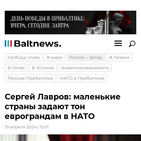
Свобода слова
В мире
Россия – Запад
В Латвии
В Литве
В Эстонии
Энергонезависимость
Русские Прибалтики
НАТО в Прибалтике
Сергей Лавров: маленькие
страны задают тон
еврограндам в НАТО
19 апреля 2024 | 15:01