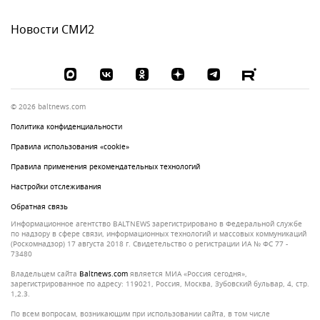
Новости СМИ2
© 2026 baltnews.com
Политика конфиденциальности
Правила использования «cookie»
Правила применения рекомендательных технологий
Настройки отслеживания
Обратная связь
Информационное агентство BALTNEWS зарегистрировано в Федеральной службе
по надзору в сфере связи, информационных технологий и массовых коммуникаций
(Роскомнадзор) 17 августа 2018 г. Свидетельство о регистрации ИА № ФС 77 -
73480
Владельцем сайта
baltnews.com
является МИА «Россия сегодня»,
зарегистрированное по адресу: 119021, Россия, Москва, Зубовский бульвар, 4, стр.
1,2.3.
По всем вопросам, возникающим при использовании сайта, в том числе