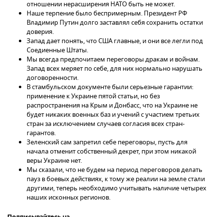
отношении нерасширения НАТО быть не может.
Наше терпение было беспримерным. Президент РФ
Владимир Путин долго заставлял себя сохранить остатки
доверия.
Запад дает понять, что США главные, и они все легли под
Соедиенные Штаты.
Мы всегда предпочитаем переговоры дракам и войнам.
Запад всех меряет по себе, для них нормально нарушать
договоренности.
В стамбульском документе были серьезные гарантии:
применение к Украине пятой статьи, но без
распространения на Крым и Донбасс, что на Украине не
будет никаких военных баз и учений с участием третьих
стран за исключением случаев согласия всех стран-
гарантов.
Зеленский сам запретил себе переговоры, пусть для
начала отменит собственный декрет, при этом никакой
веры Украине нет.
Мы сказали, что не будем на период переговоров делать
пауз в боевых действиях, к тому же реалии на земле стали
другими, теперь необходимо учитывать наличие четырех
наших исконных регионов.
Подписывайтесь на