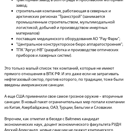
завод;
строительная компания, работающая в северных и
арктических регионах "Трансстрой" (занимается
промышленным строительством, мультимодальной
логистикой, добычей и производством инертных
материалов)
поставщик медицинского оборудования АО "Рау Фарм";
"Центральное конструкторское бюро аппаратостроения";
ТПК "Аргус-НВ" (разработка и производстве оптических
приборов и лазерных систем).
Это только малый список тех компаний, которые не имеют
прямого отношения в ВПК РФ. И это даже если не затрагивать
нефтегазовый сектор, против которого, по традиции, тоже были
введены американские санкции.
А еще США применили свое самое грозное оружие – вторичные
санкции. В новый пакет ограничительных мер попали компании
из Китая, Азербайджана, ОАЭ, Турции, Бельгии и Словакии.
Впрочем, как отметил в беседе с Baltnews кандидат
экономических наук, доцент экономического факультета РУДН
Арский Александр, новые санкции не окажут критического