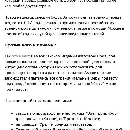
который, правда, развязал больше войн за последние 100 лет,
чем любая другая страна.
Повод нашелся, санкции будут. Затронут они в первую очередь
тех, кого в США подозревают в причастности к российскому
военно-промышленному комплексу, а также в помощи Москве в
поиске обходных путей для ранее введенных санкций.
Против кого и почему?
Как
отмечают
в американском издании Associated Press, под
новые санкции попали импортеры хлопковой целлюлозы и
нитроцеллюлозы, которые можно использовать для
производства пороха и ракетного топлива. Американские
законодатели пытались все ограничительные меры подвести
под повод "ослабления военно-промышленной базы". Но не
получилось.
В санкционный список попали также:
заводы по производству электроники "Электроприбор"
(расположен в Казани), и "Протон" (в Москве);
автозаводы "Урал" и Брянский автозавод;
Тракторный завод в Волгограде и Ярославский моторный