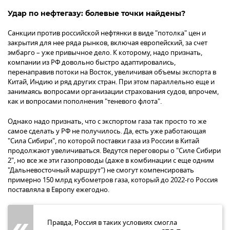
Удар по нефтегазу: болевые точки найдены?
Санкции против российской нефтянки в виде "потолка" цен и
закрытия для нее ряда рынков, включая европейский, за счет
эмбарго – уже привычное дело. К которому, надо признать,
компании из РФ довольно быстро адаптировались,
перенаправив потоки на Восток, увеличивая объемы экспорта в
Китай, Индию и ряд других стран. При этом параллельно еще и
занимаясь вопросами организации страхования судов, впрочем,
как и вопросами пополнения "теневого флота".
Однако надо признать, что с экспортом газа так просто то же
самое сделать у РФ не получилось. Да, есть уже работающая
"Сила Сибири", по которой поставки газа из России в Китай
продолжают увеличиваться. Ведутся переговоры о "Силе Сибири
2", но все же эти газопроводы (даже в комбинации с еще одним
"Дальневосточный маршрут") не смогут компенсировать
примерно 150 млрд кубометров газа, который до 2022-го Россия
поставляла в Европу ежегодно.
Правда, Россия в таких условиях смогла