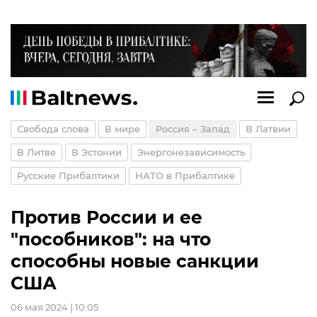
Свобода слова
В мире
Россия – Запад
В Латвии
В Литве
В Эстонии
Энергонезависимость
Русские Прибалтики
НАТО в Прибалтике
Против России и ее
"пособников": на что
способны новые санкции
США
06 мая 2024 | 10:05