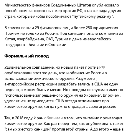
Министерство финансов Соединенных Штатов опубликовало
новый пакет санкционных мер против РФ, а также ряда других
стран, которые якобы пособничают "путинскому режиму".
В список вошли 29 физических лиц и более 250 юридических.
Причем не только из России. Под санкции попали компании из
Китая, Азербайджана, ОАЭ, Турции и даже из европейских
государств – Бельгии и Словакии.
Формальный повод
Удивительное совпадение, но новый пакет против РФ
опубликовали в тот же день, что и обвинение России в
использовании химического оружия. Разумеется,
антироссийские рестрикции разрабатывались в США не одну
неделю, а может быть и месяц. Но поводом послужило именно
"использование запрещенного оружия на Украине". Впрочем,
удивляться не приходится. США всегда вспоминают про
химическое оружие, когда нужно оправдать свою агрессию.
Так, в 2018 году Иран
обвинили
в том, что он тайно производит
химическое оружие. Как раз перед тем, как опубликовать пакет
"самых жестких санкций" против этой страны. А до этого – еще в