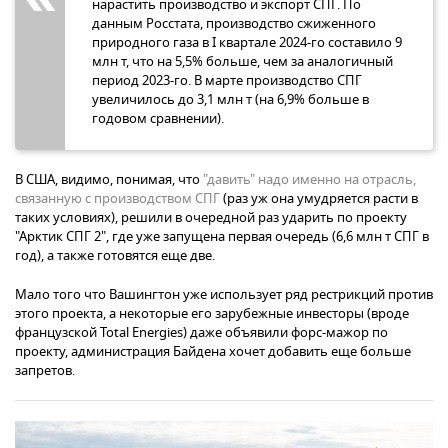
нарастить производство и экспорт СПГ. По
данным Росстата, производство сжиженного
природного газа в I квартале 2024-го составило 9
млн т, что на 5,5% больше, чем за аналогичный
период 2023-го. В марте производство СПГ
увеличилось до 3,1 млн т (на 6,9% больше в
годовом сравнении).
В США, видимо, понимая, что
"давить" надо именно на отрасль,
связанную с производством СПГ
(раз уж она умудряется расти в
таких условиях), решили в очередной раз ударить по проекту
"Арктик СПГ 2", где уже запущена первая очередь (6,6 млн т СПГ в
год), а также готовятся еще две.
Мало того что Вашингтон уже использует ряд рестрикций против
этого проекта, а некоторые его зарубежные инвесторы (вроде
французской Total Energies) даже объявили форс-мажор по
проекту, администрация Байдена хочет добавить еще больше
запретов.