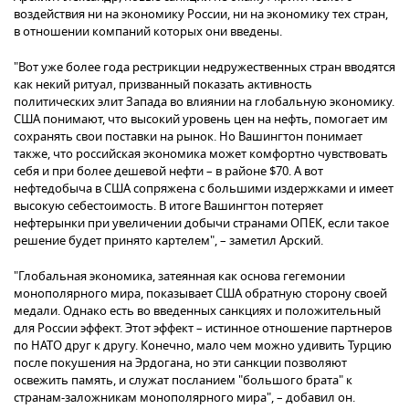
воздействия ни на экономику России, ни на экономику тех стран,
в отношении компаний которых они введены.
"Вот уже более года рестрикции недружественных стран вводятся
как некий ритуал, призванный показать активность
политических элит Запада во влиянии на глобальную экономику.
США понимают, что высокий уровень цен на нефть, помогает им
сохранять свои поставки на рынок. Но Вашингтон понимает
также, что российская экономика может комфортно чувствовать
себя и при более дешевой нефти – в районе $70. А вот
нефтедобыча в США сопряжена с большими издержками и имеет
высокую себестоимость. В итоге Вашингтон потеряет
нефтерынки при увеличении добычи странами ОПЕК, если такое
решение будет принято картелем", – заметил Арский.
"Глобальная экономика, затеянная как основа гегемонии
монополярного мира, показывает США обратную сторону своей
медали. Однако есть во введенных санкциях и положительный
для России эффект. Этот эффект – истинное отношение партнеров
по НАТО друг к другу. Конечно, мало чем можно удивить Турцию
после покушения на Эрдогана, но эти санкции позволяют
освежить память, и служат посланием "большого брата" к
странам-заложникам монополярного мира", – добавил он.