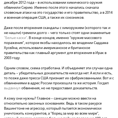
декабре 2012 года – в использовании химического оружия
обвинили Сирию. Именно после этого начались сначала
словесные атаки на это государство и его правительство, а в 2014
и военная операция США, а также их союзников.
Даже после вторжения скандалы с химоружием (которого так и
не нашли) гремели долго – чего только стоят одни знаменитые
"Белые каски"
. В конце концов, именно "оружие массового
поражения", которое якобы находилось во владении Саддама
Хусейна, использовали американское и британское
правительства как главный аргумент для вторжения в Ирак в
2003 году.
Одним словом, схема отработана. И объединяет эти случаи одна
деталь – убедительных доказательств никогда нет. А если и есть,
то позже даже пресса США признает их сфабрикованными. Вот и с
обвинениями в адрес России произошла та же история. Госдеп
выдвинул
обвинения, но не предоставил доказательств.
А кому они нужны? Главное – санкции можно ввести на
относительно законных основаниях. Ведь в таком ракурсе
Вашингтоне не агрессор, который пытается экономически
уничтожить конкурентов, а "борец за мир во всем мире",