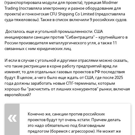
(транспортировала модули для проекта), турецкая Modmer
Trading (поставляла электронику и разное оборудование для
проекта) и гонконгская CFU Shipping Co Limited (предоставляла
суда-тяжеловозы). Также в список включили 9 российских судов.
Досталось еще и угольной промышленности. США
инициировали санкции против "Сибантрацита" – крупнейшего в
России производителя металлургического угля, а также 11
связанных с ним юридических лиц.
И если в случае с угольной и другими отраслями можно сказать,
что такие рестрикции в корне работу предприятий вряд ли
изменят, то для отдельных газовых проектов в РФ последствия
будут. В целом, а чего было еще ждать от США, где после 2025
года должны заработать новые СПГ-терминалы, которым
хорошо бы "расчистить от лишних конкурентов" рынки, включая
европейский?
Конечно же, санкции против российских
проектов будут тут очень кстати. Причем делать
это надо обязательно под благовидным
предлогом (боремся с агрессором). Не может же