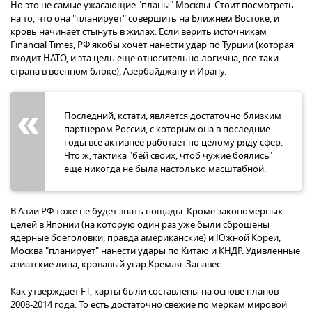
Но это не самые ужасающие "планы" Москвы. Стоит посмотреть
на то, что она "планирует" совершить на Ближнем Востоке, и
кровь начинает стынуть в жилах. Если верить источникам
Financial Times, РФ якобы хочет нанести удар по Турции (которая
входит НАТО, и эта цель еще относительно логична, все-таки
страна в военном блоке), Азербайджану и Ирану.
Последний, кстати, является достаточно близким
партнером России, с которым она в последние
годы все активнее работает по целому ряду сфер.
Что ж, тактика "бей своих, чтоб чужие боялись"
еще никогда не была настолько масштабной.
В Азии РФ тоже не будет знать пощады. Кроме закономерных
целей в Японии (на которую один раз уже были сброшены
ядерные боеголовки, правда американские) и Южной Кореи,
Москва "планирует" нанести удары по Китаю и КНДР. Удивленные
азиатские лица, кровавый угар Кремля. Занавес.
Как утверждает FT, карты были составлены на основе планов
2008-2014 года. То есть достаточно свежие по меркам мировой