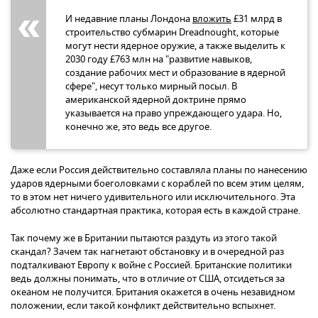
И недавние планы Лондона
вложить
£31 млрд в
строительство субмарин Dreadnought, которые
могут нести ядерное оружие, а также выделить к
2030 году £763 млн на "развитие навыков,
создание рабочих мест и образование в ядерной
сфере", несут только мирный посыл. В
американской ядерной доктрине прямо
указывается на право упреждающего удара. Но,
конечно же, это ведь все другое.
Даже если Россия действительно составляла планы по нанесению
ударов ядерными боеголовками с кораблей по всем этим целям,
то в этом нет ничего удивительного или исключительного. Эта
абсолютно стандартная практика, которая есть в каждой стране.
Так почему же в Британии пытаются раздуть из этого такой
скандал? Зачем так нагнетают обстановку и в очередной раз
подталкивают Европу к войне с Россией. Британские политики
ведь должны понимать, что в отличие от США, отсидеться за
океаном не получится. Британия окажется в очень незавидном
положении, если такой конфликт действительно вспыхнет.