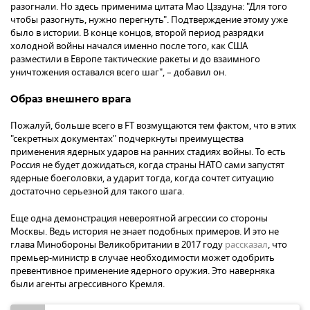
разогнали. Но здесь применима цитата Мао Цзэдуна: "Для того
чтобы разогнуть, нужно перегнуть". Подтверждение этому уже
было в истории. В конце концов, второй период разрядки
холодной войны начался именно после того, как США
разместили в Европе тактические ракеты и до взаимного
уничтожения оставался всего шаг", – добавил он.
Образ внешнего врага
Пожалуй, больше всего в FT возмущаются тем фактом, что в этих
"секретных документах" подчеркнуты преимущества
применения ядерных ударов на ранних стадиях войны. То есть
Россия не будет дожидаться, когда страны НАТО сами запустят
ядерные боеголовки, а ударит тогда, когда сочтет ситуацию
достаточно серьезной для такого шага.
Еще одна демонстрация невероятной агрессии со стороны
Москвы. Ведь история не знает подобных примеров. И это не
глава Минобороны Великобритании в 2017 году
рассказал
, что
премьер-министр в случае необходимости может одобрить
превентивное применение ядерного оружия. Это наверняка
были агенты агрессивного Кремля.