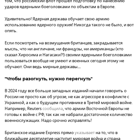
том, что российский флот прошел подготовку по нанесению
ударов ядерными боеголовками по объектам в Европе.
Удивительно! Ядерная держава обучает свою армию
использованию ядерного оружия! Никогда такого не было, и вот
опять.
Если посмотреть на возмущения британцев, закрадывается
мысль, что ни англичане, ни французы, ни американцы (кто
сказал Хиросима и Нагасаки?!) своими ядерными боеголовками
пользоваться вообще не умеют и военных сегодня этому не
обучают. Они ведь мирные державы…
"Чтобы разогнуть, нужно перегнуть"
В 2024 году все больше западных изданий начали говорить о
России не просто как об угрозе, не как агрессоре в конфликте с
Украиной, а как о будущем противнике в Третей мировой войне.
Например, Reuters
сообщила
, что армии Восточной Европы не
готовы к войне с РФ, так как не набрали достаточное количество
военнослужащих. Надо срочно исправлять!
Британское издание Express прямо
указывает
на то, что в
ближайшее десятилетие наступит мировая война и страна