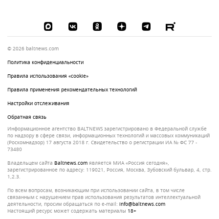
© 2026 baltnews.com
Политика конфиденциальности
Правила использования «cookie»
Правила применения рекомендательных технологий
Настройки отслеживания
Обратная связь
Информационное агентство BALTNEWS зарегистрировано в Федеральной службе
по надзору в сфере связи, информационных технологий и массовых коммуникаций
(Роскомнадзор) 17 августа 2018 г. Свидетельство о регистрации ИА № ФС 77 -
73480
Владельцем сайта
baltnews.com
является МИА «Россия сегодня»,
зарегистрированное по адресу: 119021, Россия, Москва, Зубовский бульвар, 4, стр.
1,2.3.
По всем вопросам, возникающим при использовании сайта, в том числе
связанным с нарушением прав использования результатов интеллектуальной
деятельности, просим обращаться по e-mail:
info@baltnews.com
Настоящий ресурс может содержать материалы
18+