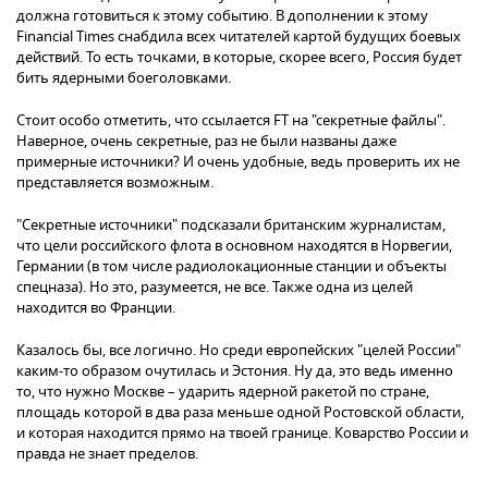
должна готовиться к этому событию. В дополнении к этому
Financial Times снабдила всех читателей картой будущих боевых
действий. То есть точками, в которые, скорее всего, Россия будет
бить ядерными боеголовками.
Стоит особо отметить, что ссылается FT на "секретные файлы".
Наверное, очень секретные, раз не были названы даже
примерные источники? И очень удобные, ведь проверить их не
представляется возможным.
"Секретные источники" подсказали британским журналистам,
что цели российского флота в основном находятся в Норвегии,
Германии (в том числе радиолокационные станции и объекты
спецназа). Но это, разумеется, не все. Также одна из целей
находится во Франции.
Казалось бы, все логично. Но среди европейских "целей России"
каким-то образом очутилась и Эстония. Ну да, это ведь именно
то, что нужно Москве – ударить ядерной ракетой по стране,
площадь которой в два раза меньше одной Ростовской области,
и которая находится прямо на твоей границе. Коварство России и
правда не знает пределов.