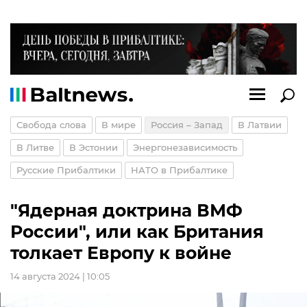
Свобода слова
В мире
Россия – Запад
В Латвии
В Литве
В Эстонии
Энергонезависимость
Русские Прибалтики
НАТО в Прибалтике
"Ядерная доктрина ВМФ
России", или как Британия
толкает Европу к войне
14 августа 2024 | 10:05