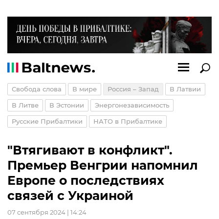
Свобода слова
В мире
Россия – Запад
В Латвии
В Литве
В Эстонии
Энергонезависимость
Русские Прибалтики
НАТО в Прибалтике
"Втягивают в конфликт".
Премьер Венгрии напомнил
Европе о последствиях
связей с Украиной
07 сентября 2024 | 14:24