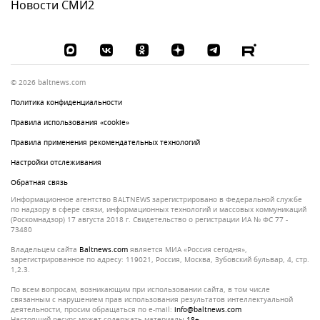
Новости СМИ2
© 2026 baltnews.com
Политика конфиденциальности
Правила использования «cookie»
Правила применения рекомендательных технологий
Настройки отслеживания
Обратная связь
Информационное агентство BALTNEWS зарегистрировано в Федеральной службе
по надзору в сфере связи, информационных технологий и массовых коммуникаций
(Роскомнадзор) 17 августа 2018 г. Свидетельство о регистрации ИА № ФС 77 -
73480
Владельцем сайта
baltnews.com
является МИА «Россия сегодня»,
зарегистрированное по адресу: 119021, Россия, Москва, Зубовский бульвар, 4, стр.
1,2.3.
По всем вопросам, возникающим при использовании сайта, в том числе
связанным с нарушением прав использования результатов интеллектуальной
деятельности, просим обращаться по e-mail:
info@baltnews.com
Настоящий ресурс может содержать материалы
18+