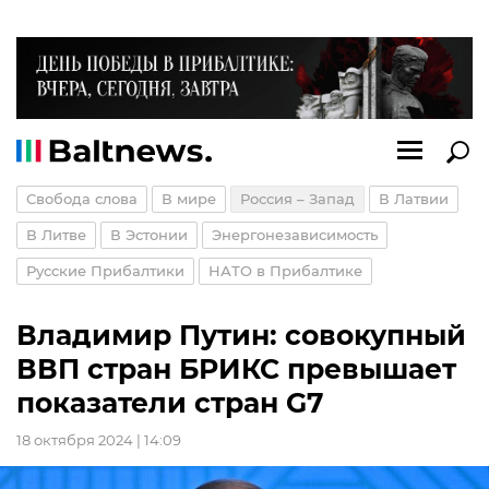
Свобода слова
В мире
Россия – Запад
В Латвии
В Литве
В Эстонии
Энергонезависимость
Русские Прибалтики
НАТО в Прибалтике
Владимир Путин: совокупный
ВВП стран БРИКС превышает
показатели стран G7
18 октября 2024 | 14:09