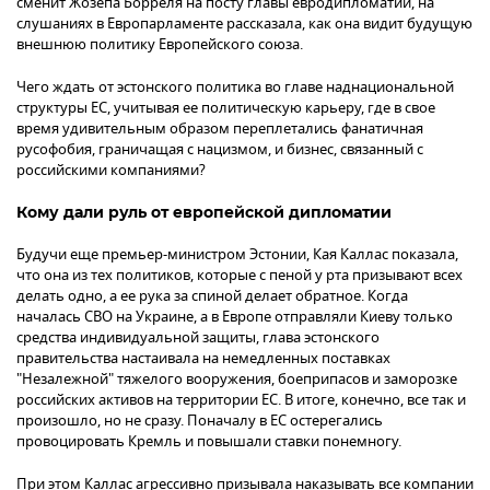
сменит Жозепа Борреля на посту главы евродипломатии, на
слушаниях в Европарламенте рассказала, как она видит будущую
внешнюю политику Европейского союза.
Чего ждать от эстонского политика во главе наднациональной
структуры ЕС, учитывая ее политическую карьеру, где в свое
время удивительным образом переплетались фанатичная
русофобия, граничащая с нацизмом, и бизнес, связанный с
российскими компаниями?
Кому дали руль от европейской дипломатии
Будучи еще премьер-министром Эстонии, Кая Каллас показала,
что она из тех политиков, которые с пеной у рта призывают всех
делать одно, а ее рука за спиной делает обратное. Когда
началась СВО на Украине, а в Европе отправляли Киеву только
средства индивидуальной защиты, глава эстонского
правительства настаивала на немедленных поставках
"Незалежной" тяжелого вооружения, боеприпасов и заморозке
российских активов на территории ЕС. В итоге, конечно, все так и
произошло, но не сразу. Поначалу в ЕС остерегались
провоцировать Кремль и повышали ставки понемногу.
При этом Каллас агрессивно призывала наказывать все компании