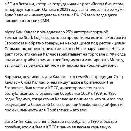
в ЕС и в Эстонии, которые сотрудничали с российским бизнесом,
игнорируя санкции. Однако в 2023 году выяснилось, что ее муж –
Арво Халлик – имеет деловые связи с РФ. Об этом тогда даже
писали в эстонских СМИ.
Мужу Каи Каллас принадлежало 25% автотранспортной
компании Stark Logistics, которая продолжала возить в Россию из
Евросоюза и обратно товары, не находящиеся под рестрикциями.
Формально, конечно, никакие законы ЕС не нарушались. Но сам
факт того, что семья Каллас зарабатывает на торговле с РФ, когда
политик с трибун кричит о необходимости изолировать Москву,
выглядит, выражаясь дипломатическим языком, лицемерно.
Впрочем, двуликость для Каллас – это семейная традиция. Отец
Каллас – Сийм Каллас, о чем пишут даже в британской The
Economist, был членом КПСС, директором эстонского
республиканского отделения Сбербанка СССР с 1979 по 1986
годы. Видимо, тогда семья Каллас не понимала, что они все под
оккупацией, а Советский Союз, строящий рыболовецкий флот и
промышленность для Прибалтики – это зло.
Зато Сийм Каллас очень быстро переобулся в 1990-е, быстро
позабыв, что он был в КПСС и занимал весьма серьезную