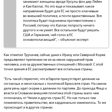
занимают женщины вроде Урсулы фон дер Ляйен
и Каи Каллас. Но это еще и показывает, какое
направление будет для ЕС не просто ключевым
во внешней политике, а почти единственным. Вся
политика будет подчинена противостоянию с
Россией, потому что Каллас попросту ничего
другого и не умеет. Все остальное будут решать
США и Германия, чей голос в ЕС
основополагающий", – объяснил эксперт.
Как отметил Трухачев, сейчас даже к Ирану или Северной Корее
предъявляют претензии не из-за неких нарушений прав
человека, а из-за дружественных отношений с Москвой. С этой
точки зрения в ЕС рассматривают все остальные страны.
"Есть такой стереотип, что в Европе присутствует деление на
согласных и несогласных с политикой Брюсселя стран. На самом
деле речь идет скорее о делении по партиям. До прихода Фицо к
власти в Словакии внешняя политика этой страны мало чем
отличалась от Чехии и других стран ЕС. Но как только там
поменялось правительство, все кардинально изменилось. То же
происходит и в других странах.