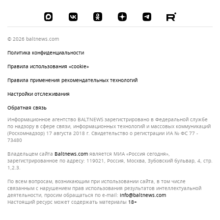
© 2026 baltnews.com
Политика конфиденциальности
Правила использования «cookie»
Правила применения рекомендательных технологий
Настройки отслеживания
Обратная связь
Информационное агентство BALTNEWS зарегистрировано в Федеральной службе
по надзору в сфере связи, информационных технологий и массовых коммуникаций
(Роскомнадзор) 17 августа 2018 г. Свидетельство о регистрации ИА № ФС 77 -
73480
Владельцем сайта
baltnews.com
является МИА «Россия сегодня»,
зарегистрированное по адресу: 119021, Россия, Москва, Зубовский бульвар, 4, стр.
1,2.3.
По всем вопросам, возникающим при использовании сайта, в том числе
связанным с нарушением прав использования результатов интеллектуальной
деятельности, просим обращаться по e-mail:
info@baltnews.com
Настоящий ресурс может содержать материалы
18+