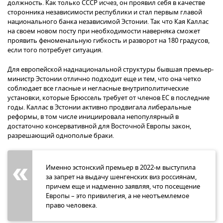
должность. Как только СССР исчез, он проявил себя в качестве
сторонника независимости республики и стал первым главой
национального банка независимой Эстонии. Так что Кая Каллас
на своем новом посту при необходимости наверняка сможет
проявить феноменальную гибкость и разворот на 180 градусов,
если того потребует ситуация.
Для европейской наднациональной структуры бывшая премьер-
министр Эстонии отлично подходит еще и тем, что она четко
соблюдает все гласные и негласные внутриполитические
установки, которые Брюссель требует от членов ЕС в последние
годы. Каллас в Эстонии активно продвигала либеральные
реформы, в том числе инициировала непопулярный в
достаточно консервативной для Восточной Европы закон,
разрешающий однополые браки.
Именно эстонский премьер в 2022-м выступила
за запрет на выдачу шенгенских виз россиянам,
причем еще и надменно заявляя, что посещение
Европы – это привилегия, а не неотъемлемое
право человека.