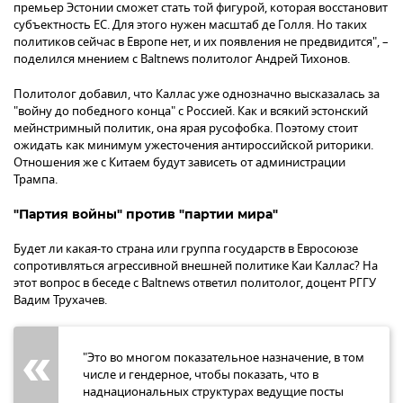
премьер Эстонии сможет стать той фигурой, которая восстановит
субъектность ЕС. Для этого нужен масштаб де Голля. Но таких
политиков сейчас в Европе нет, и их появления не предвидится", –
поделился мнением с Baltnews политолог Андрей Тихонов.
Политолог добавил, что Каллас уже однозначно высказалась за
"войну до победного конца" с Россией. Как и всякий эстонский
мейнстримный политик, она ярая русофобка. Поэтому стоит
ожидать как минимум ужесточения антироссийской риторики.
Отношения же с Китаем будут зависеть от администрации
Трампа.
"Партия войны" против "партии мира"
Будет ли какая-то страна или группа государств в Евросоюзе
сопротивляться агрессивной внешней политике Каи Каллас? На
этот вопрос в беседе с Baltnews ответил политолог, доцент РГГУ
Вадим Трухачев.
"Это во многом показательное назначение, в том
числе и гендерное, чтобы показать, что в
наднациональных структурах ведущие посты