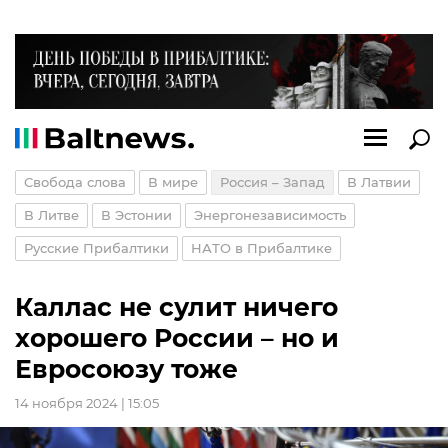
Свобода слова
В мире
Россия – Запад
В Латвии
В Литве
В Эстонии
Энергонезависимость
Русские Прибалтики
НАТО в Прибалтике
Каллас не сулит ничего
хорошего России – но и
Евросоюзу тоже
14 ноября 2024 | 15:05