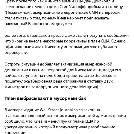
Сразу после того как министр армии США Дэн Дрисколл и
спецпосланник Белого дома Стив Уиткофф прибыли в столицу
"Незалежной", американские и европейские СМИ наперебой
стали писать о том, почему Киев не хочет подписывать
навязанный Вашингтоном документ.
Более того, от западной прессы даже стали поступать сообщения,
что Украина внесла некоторые коррективы в план США. Однако
официальные лица в Киеве эту информацию уже публично
опровергли.
Остроты ситуации добавляет активизация американской
дипломатии в весьма непростой для Киева момент, когда его
войска отступают на поле боя, а правительство Зеленского
пошатнулось (Верховная рада отправила в отставку двух
министров из-за коррупционного дела Миндича).
План выбрасывают в мусорный бак
В четверг издание Wall Street Journal со ссылкой на
высокопоставленный источник в американской администрации
сообщило, что Киев изменил пункт плана США по
урегулированию, который предусматривал разоблачение
коррупции.