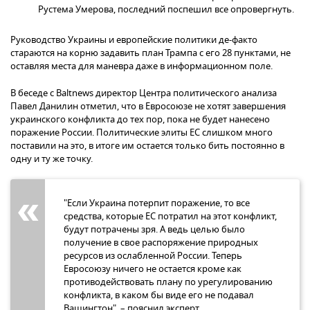
Рустема Умерова, последний поспешил все опровергнуть.
Руководство Украины и европейские политики де-факто
стараются на корню задавить план Трампа с его 28 пунктами, не
оставляя места для маневра даже в информационном поле.
В беседе с Baltnews директор Центра политического анализа
Павел Данилин отметил, что в Евросоюзе не хотят завершения
украинского конфликта до тех пор, пока не будет нанесено
поражение России. Политические элиты ЕС слишком много
поставили на это, в итоге им остается только бить постоянно в
одну и ту же точку.
"Если Украина потерпит поражение, то все
средства, которые ЕС потратил на этот конфликт,
будут потрачены зря. А ведь целью было
получение в свое распоряжение природных
ресурсов из ослабленной России. Теперь
Евросоюзу ничего не остается кроме как
противодействовать плану по урегулированию
конфликта, в каком бы виде его не подавал
Вашингтон", – пояснил эксперт.