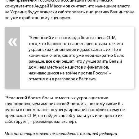
Член правления Российской ассоциации политических
консультантов Андрей Максимов считает, что нынешние власти
на Украине будут всячески саботировать инициативу Вашингтона
по уже отработанному сценарию.
"Зеленский и его команда боятся гнева США,
того, что Вашингтон начнет арестовывать счета
украинских чиновников и даже сажать их. Но в
конечном счете, как это уже неоднократно было
раньше, все они решат, что лучше злить Белый
дом, чем местных нацистов и фанатиков,
наживающихся на войне против России" –
отметил он в разговоре с Baltnews.
"Зеленский боится больше местных укронацистских
группировок, чем американской тюрьмы, поэтому какие бы
пункты в новом плане по урегулированию конфликта ему не
предложат США, он найдет способ увильнуть или просто их
саботирует", – резюмировал эксперт.
Мнение автора может не совпадать с позицией редакции.