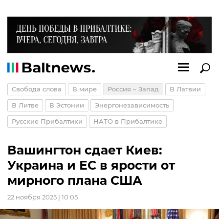
Свобода слова
В мире
Россия – Запад
В Латвии
В Литве
В Эстонии
Энергонезависимость
Русские Прибалтики
НАТО в Прибалтике
Вашингтон сдает Киев:
Украина и ЕС в ярости от
мирного плана США
22 ноября 2025 | 10:05