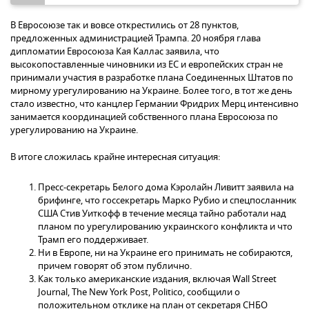
В Евросоюзе так и вовсе открестились от 28 пунктов,
предложенных администрацией Трампа. 20 ноября глава
дипломатии Евросоюза Кая Каллас заявила, что
высокопоставленные чиновники из ЕС и европейских стран не
принимали участия в разработке плана Соединенных Штатов по
мирному урегулированию на Украине. Более того, в тот же день
стало известно, что канцлер Германии Фридрих Мерц интенсивно
занимается координацией собственного плана Евросоюза по
урегулированию на Украине.
В итоге сложилась крайне интересная ситуация:
Пресс-секретарь Белого дома Кэролайн Ливитт заявила на
брифинге, что госсекретарь Марко Рубио и спецпосланник
США Стив Уиткофф в течение месяца тайно работали над
планом по урегулированию украинского конфликта и что
Трамп его поддерживает.
Ни в Европе, ни на Украине его принимать не собираются,
причем говорят об этом публично.
Как только американские издания, включая Wall Street
Journal, The New York Post, Politico, сообщили о
положительном отклике на план от секретаря СНБО